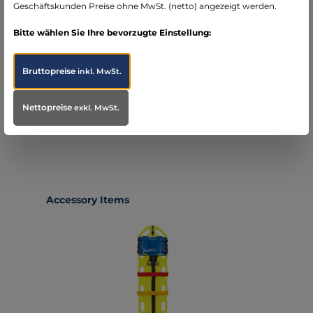
Geschäftskunden Preise ohne MwSt. (netto) angezeigt werden.
COMBI-Stretcher ist…
Mehr
Bitte wählen Sie Ihre bevorzugte Einstellung:
Infos zum Hersteller
Folgende Infos zum Hersteller sind verfübar...
Mehr
Bruttopreise
inkl. MwSt.
Bewertungen
Nettopreise
exkl. MwSt.
Produktgalerie überspringen
Accessory Items