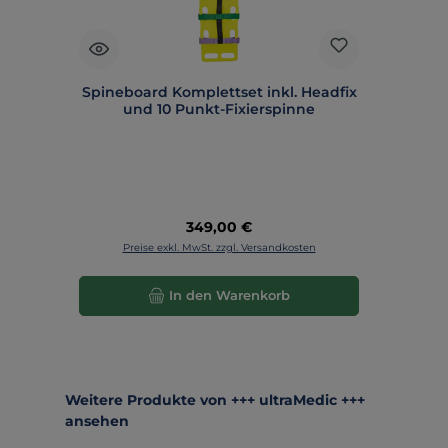
Spineboard Komplettset inkl. Headfix
und 10 Punkt-Fixierspinne
Regulärer Preis:
349,00 €
Preise exkl. MwSt. zzgl. Versandkosten
In den Warenkorb
Produktgalerie überspringen
Weitere Produkte von +++ ultraMedic +++
ansehen