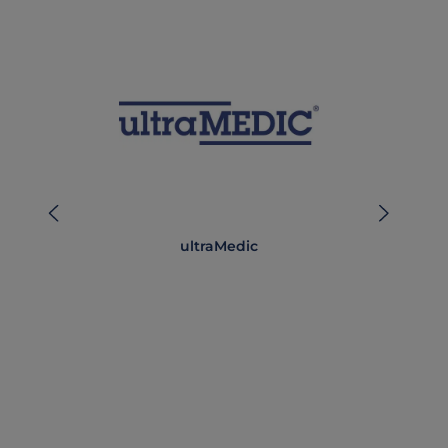
ultraMedic
Auf