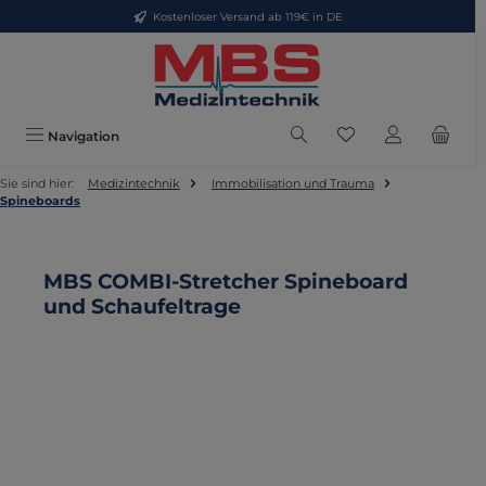
Kostenloser Versand ab 119€ in DE
Zum Hauptinhalt springen
Du hast 0 Produkte
Navigation
Sie sind hier:
Medizintechnik
Immobilisation und Trauma
Spineboards
MBS COMBI-Stretcher Spineboard
und Schaufeltrage