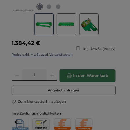
Abbildung ähnlich
Regulärer Preis:
1.384,42 €
inkl. MwSt.
(inaktiv)
Preise exkl. MwSt. zzgl. Versandkosten
Produkt Anzahl: Gib den gewünschten Wert ein oder benutze die Schaltflä
In den Warenkorb
Angebot anfragen
Zum Merkzettel hinzufügen
Ihre Zahlungsmöglichkeiten