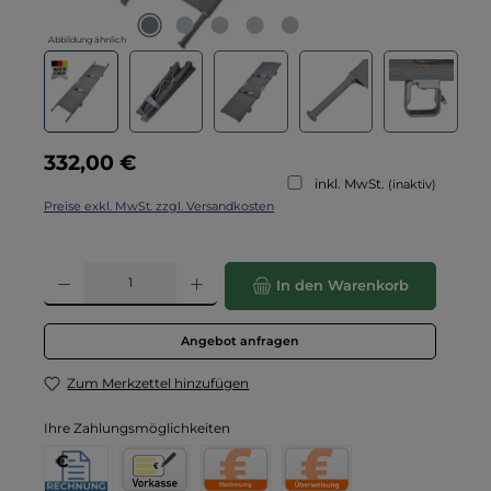
Abbildung ähnlich
Regulärer Preis:
332,00 €
inkl. MwSt.
(inaktiv)
Preise exkl. MwSt. zzgl. Versandkosten
Produkt Anzahl: Gib den gewünschten Wert ein oder benutze die Schaltflä
In den Warenkorb
Angebot anfragen
Zum Merkzettel hinzufügen
Ihre Zahlungsmöglichkeiten