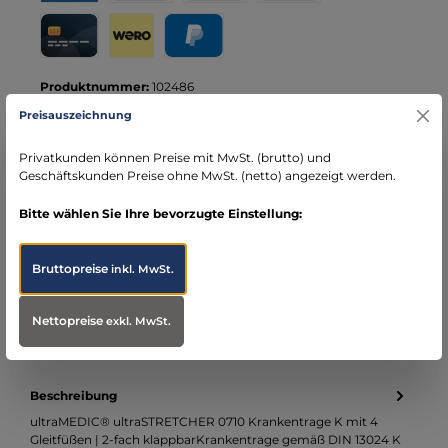
Rechnung für Behörden
Vorkasse
Rechnung
Direktüberweisung
Kreditkarte
Wero
PayPal
Produktnummer:
102486
Hersteller:
ultraMedic
Preisauszeichnung
Privatkunden können Preise mit MwSt. (brutto) und
Ihre Vorteile bei MBS
Geschäftskunden Preise ohne MwSt. (netto) angezeigt werden.
Kostenloser Versand ab € 119,- Bestellwert (nur
DE)
Bitte wählen Sie Ihre bevorzugte Einstellung:
schneller Versand mit DHL
seit über 15 Jahren kompetenter Partner im
Bruttopreise
inkl. MwSt.
Bereich Notfallmedizin
Nettopreise
exkl. MwSt.
Beschreibung
ultraMEDIC® ultraSTRETCHER 0710 Krankentrage K mit 4
Gleitfüßen | 2-fach klappbarKrankentrage gemäß DIN 13024 K