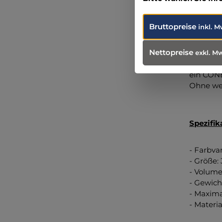
Bruttopreise
inkl. M
Lieferu
Nettopreise
exkl. M
Tasche i
ein CON
Ohne wei
Spezifik
- Farbvar
- Größe:
- Volumen
- Gewicht
- Maxima
- Materi