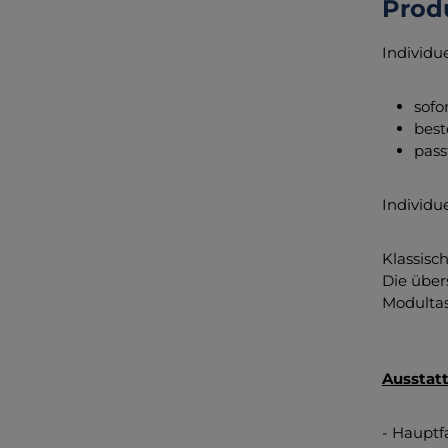
Prod
Individu
sofo
best
pass
Individu
Klassisc
Die über
Modulta
Ausstat
- Hauptf