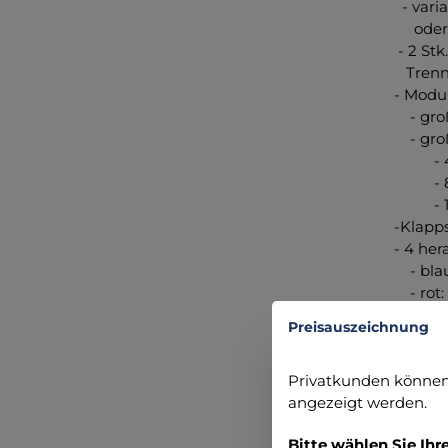
- variab
oder Sau
- 2 Stk.
Trenns
- Modult
- große
- großem
- 44 S
- 8 S
- 14 St
-Klappst
- 4 her
- blau:
- rot: 
- grün:
Preisauszeichnung
- gelb: 
- 2 Front
Privatkunden können 
- Fixier
angezeigt werden.
- Sicherh
- zusätz
Bitte wählen Sie Ihr
- atmung