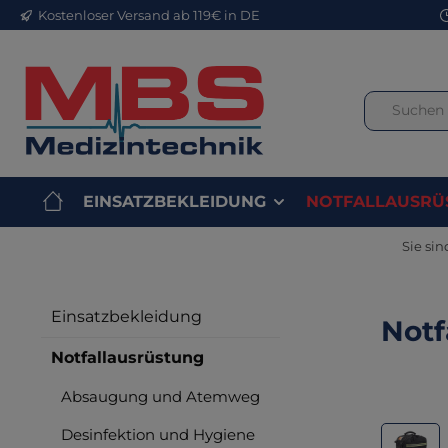
Kostenloser Versand ab 119€ in DE
m Hauptinhalt springen
Zur Suche springen
Zur Hauptnavigation springen
EINSATZBEKLEIDUNG
NOTFALLAUSRÜ
Sie sin
Einsatzbekleidung
Notf
Notfallausrüstung
Absaugung und Atemweg
Bilderga
Desinfektion und Hygiene