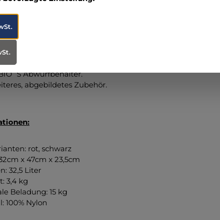
wSt.
mfang:
wSt.
nkl. sieben Modultaschen, ein GEL Kühlpack,
BIO´S Abwurfbehälter.
teres, abgebildetes Zubehör.
ationen:
ianten: rot, schwarz
 32cm x 47cm x 23,5cm
: 32,5 Liter
: 3,4 kg
le Beladung: 15 kg
al: 100% Nylon