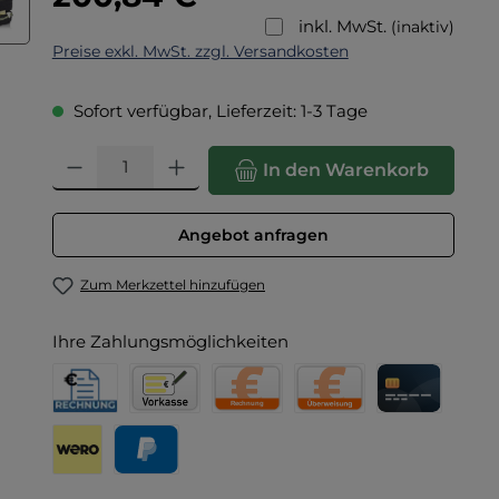
inkl. MwSt.
(inaktiv)
Preise exkl. MwSt. zzgl. Versandkosten
Sofort verfügbar, Lieferzeit: 1-3 Tage
Produkt Anzahl: Gib den gewünschten Wert ein oder benut
In den Warenkorb
Angebot anfragen
Zum Merkzettel hinzufügen
Ihre Zahlungsmöglichkeiten
Rechnung für Behörden
Vorkasse
Rechnung
Direktüberweisung
Kreditkarte
Wero
PayPal