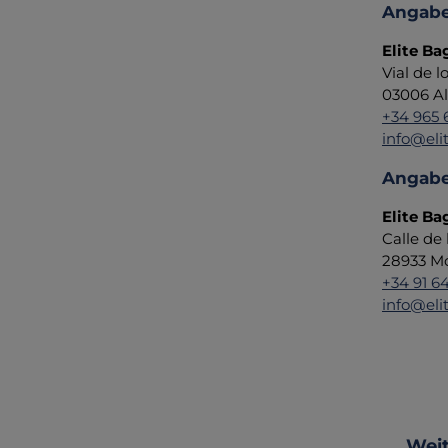
Angabe
Elite Ba
Vial de l
03006 Al
+34 965 
info@eli
Angabe
Elite Bag
Calle de
28933 Mó
+34 91 6
info@eli
Produ
Weit