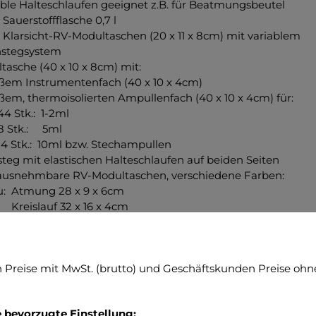
le Halteschlaufen geeignet z.B. für Beatmungsbeutel
erstoffflasche 0,7 l
 Klarsicht-RV-Modultaschen (20 x 11 x 8cm) mit variablem
tegsystem
asche (40 x 10 x 8cm) mit:
m Instrumentenfach (40 x 10 x 4cm)
, thermoisolierten Ampullenfach (40 x 10 x 4cm) für:
tk.: 1-2ml
tk.: 5ml
k.: 10ml bzw. Stechampullen
eg mit elastischen Halteschlaufen auf beiden Seiten
ausnehmbare RV-Modultaschen, verschiedene Farben:
 Atmung 28 x 9 x 6cm
Kreislauf 32 x 16 x 4cm
 Wundversorgung 14 x 15 x 4cm
Kindernotfall 14 x 15 x 4cm
taschen (32 x 27 x 3,5 cm und 32 x 18 x 3,5 cm)
Preise mit MwSt. (brutto) und Geschäftskunden Preise ohne
schlaufen im MOLLE-System
eits-Reflexstreifen
liche Halteschlaufen am Rucksackboden
e bevorzugte Einstellung:
saktive Rückenpolsterung.