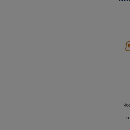
Not
r
ho