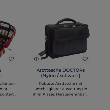
S
Arzttasche DOCTORs
m
(Nylon / schwarz)
ullarium
Robuste Arzttasche mit
E
rmat
unschlagbarer Austattung in
polstert
ihrer Klasse. Herausnehmbare
bare
Reißverschluß-Innentaschen
De
rierte
und viele wertvolle Details