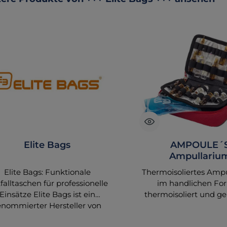
Elite Bags
AMPOULE´
Ampullariu
Elite Bags: Funktionale
Thermoisoliertes Amp
falltaschen für professionelle
im handlichen Fo
Einsätze Elite Bags ist ein
thermoisoliert und ge
enommierter Hersteller von
zwei herausnehm
chwertigen Notfalltaschen,
Trägerplatten integ