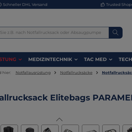
Schneller DHL Versand
Trusted Shops 
STUNG
MEDIZINTECHNIK
TAC MED
TECH
d hier:
Notfallausrüstung
Notfallrucksäcke
Notfallrucksäc
allrucksack Elitebags PARAM
lerie überspringen