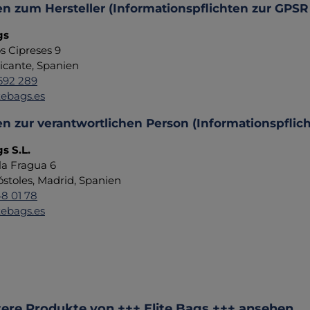
n zum Hersteller (Informationspflichten zur GPSR
gs
os Cipreses 9
icante, Spanien
692 289
tebags.es
n zur verantwortlichen Person (Informationspflic
s S.L.
 la Fragua 6
stoles, Madrid, Spanien
48 01 78
tebags.es
ktgalerie überspringen
ere Produkte von +++ Elite Bags +++ ansehen