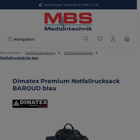
Kostenloser Versand ab 119€ in DE
Zum Hauptinhalt springen
Du hast 0 Produkte
Navigation
Sie sind hier:
Notfallausrüstung
Notfallrucksäcke
Notfallrucksäcke leer
Dimatex Premium Notfallrucksack
BAROUD blau
Bildergalerie überspringen