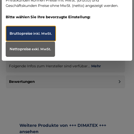
Privatkunden können Preise mit MwSt. (brutto) und
Geschäftskunden Preise ohne MwSt. (netto) angezeigt werden.
Bitte wählen Sie Ihre bevorzugte Einstellung:
Beschreibung
Notfallrucksäcke vom französischen Premiumhersteller
Bruttopreise
inkl. MwSt.
DIMATEX zeichnen sich durch Produkteigenschaften aus, die
es bisher so…
Mehr
Nettopreise
exkl. MwSt.
Infos zum Hersteller
Folgende Infos zum Hersteller sind verfübar...
Mehr
Bewertungen
Produktgalerie überspringen
Weitere Produkte von +++ DIMATEX +++
ansehen