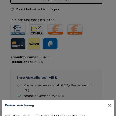
Zum Merkzettel hinzufügen
Ihre Zahlungsmöglichkeiten
Rechnung für Behörden
Vorkasse
Rechnung
Direktüberweisung
Kreditkarte
Wero
PayPal
Produktnummer:
101488
Hersteller:
DIMATEX
Ihre Vorteile bei MBS
Kostenloser Versand ab € 119,- Bestellwert (nur
DE)
schneller Versand mit DHL
seit über 15 Jahren kompetenter Partner im
Preisauszeichnung
Bereich Notfallmedizin