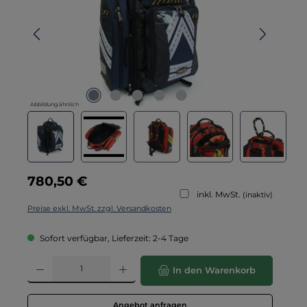
Abbildung ähnlich
Regulärer Preis:
780,50 €
inkl. MwSt.
(inaktiv)
Preise exkl. MwSt. zzgl. Versandkosten
Sofort verfügbar, Lieferzeit: 2-4 Tage
Produkt Anzahl: Gib den gewünschten Wert ein oder benutze die Schaltflä
In den Warenkorb
Angebot anfragen