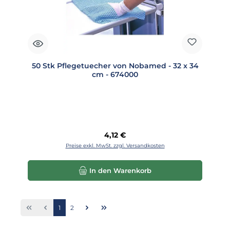
50 Stk Pflegetuecher von Nobamed - 32 x 34
cm - 674000
Regulärer Preis:
4,12 €
Preise exkl. MwSt. zzgl. Versandkosten
In den Warenkorb
Seite
Seite
1
2