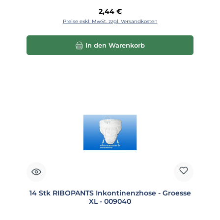
Regulärer Preis:
2,44 €
Preise exkl. MwSt. zzgl. Versandkosten
In den Warenkorb
14 Stk RIBOPANTS Inkontinenzhose - Groesse
XL - 009040