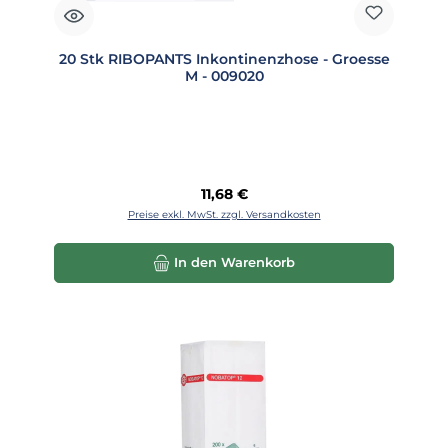
20 Stk RIBOPANTS Inkontinenzhose - Groesse
M - 009020
Regulärer Preis:
11,68 €
Preise exkl. MwSt. zzgl. Versandkosten
In den Warenkorb