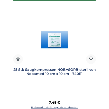
25 Stk Saugkompressen NOBASORB-steril von
Nobamed 10 cm x 10 cm - 740111
Regulärer Preis:
7,48 €
Preise exkl. MwSt. zzgl. Versandkosten