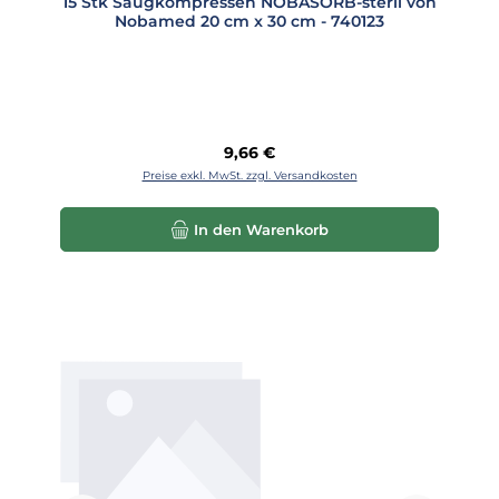
15 Stk Saugkompressen NOBASORB-steril von
Nobamed 20 cm x 30 cm - 740123
Regulärer Preis:
9,66 €
Preise exkl. MwSt. zzgl. Versandkosten
In den Warenkorb