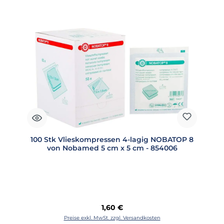
100 Stk Vlieskompressen 4-lagig NOBATOP 8
von Nobamed 5 cm x 5 cm - 854006
Regulärer Preis:
1,60 €
Preise exkl. MwSt. zzgl. Versandkosten