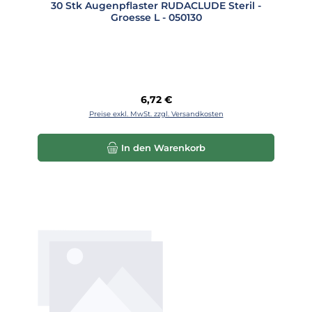
30 Stk Augenpflaster RUDACLUDE Steril -
Groesse L - 050130
Regulärer Preis:
6,72 €
Preise exkl. MwSt. zzgl. Versandkosten
In den Warenkorb