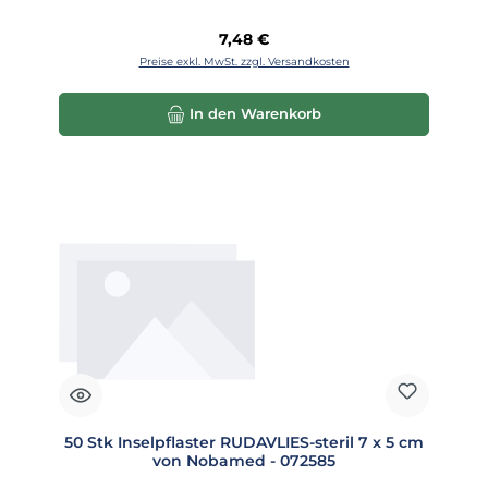
Regulärer Preis:
7,48 €
Preise exkl. MwSt. zzgl. Versandkosten
In den Warenkorb
50 Stk Inselpflaster RUDAVLIES-steril 7 x 5 cm
von Nobamed - 072585