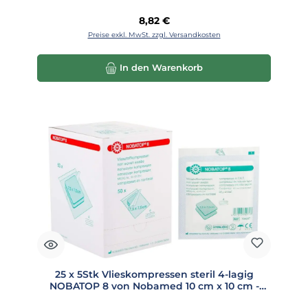
Regulärer Preis:
8,82 €
Preise exkl. MwSt. zzgl. Versandkosten
In den Warenkorb
25 x 5Stk Vlieskompressen steril 4-lagig
NOBATOP 8 von Nobamed 10 cm x 10 cm -
704510