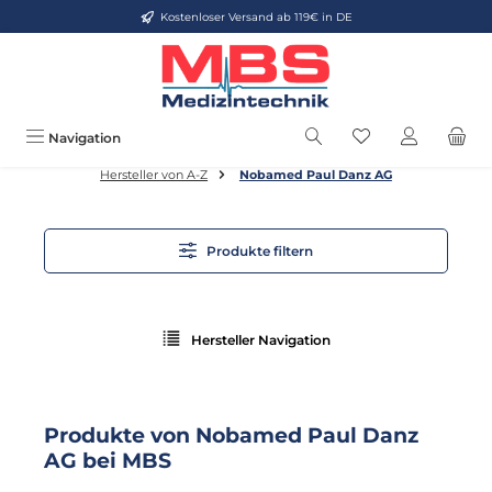
Kostenloser Versand ab 119€ in DE
Zum Hauptinhalt springen
Du hast 0 Produkt
Navigation
Hersteller von A-Z
Nobamed Paul Danz AG
Produkte filtern
Hersteller Navigation
Produkte von Nobamed Paul Danz
AG bei MBS