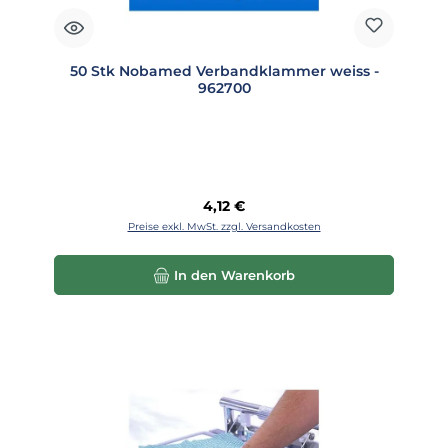
50 Stk Nobamed Verbandklammer weiss -
962700
Regulärer Preis:
4,12 €
Preise exkl. MwSt. zzgl. Versandkosten
In den Warenkorb