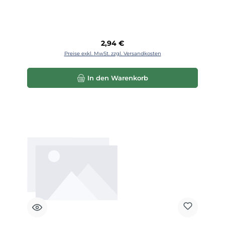
Regulärer Preis:
2,94 €
Preise exkl. MwSt. zzgl. Versandkosten
In den Warenkorb