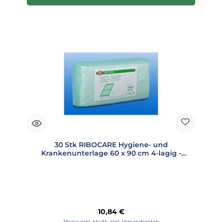
30 Stk RIBOCARE Hygiene- und
Krankenunterlage 60 x 90 cm 4-lagig -
008204
Regulärer Preis:
10,84 €
Preise exkl. MwSt. zzgl. Versandkosten