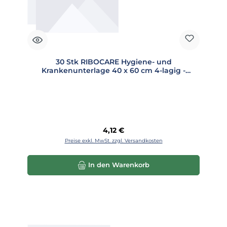
30 Stk RIBOCARE Hygiene- und
Krankenunterlage 40 x 60 cm 4-lagig -
008004
Regulärer Preis:
4,12 €
Preise exkl. MwSt. zzgl. Versandkosten
In den Warenkorb