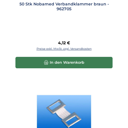
50 Stk Nobamed Verbandklammer braun -
962705
Regulärer Preis:
4,12 €
Preise exkl. MwSt. zzgl. Versandkosten
In den Warenkorb