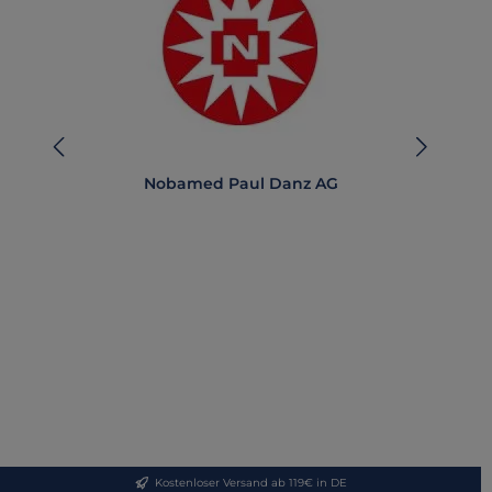
Nobamed Paul Danz AG
1
NOB
Kostenloser Versand ab 119€ in DE