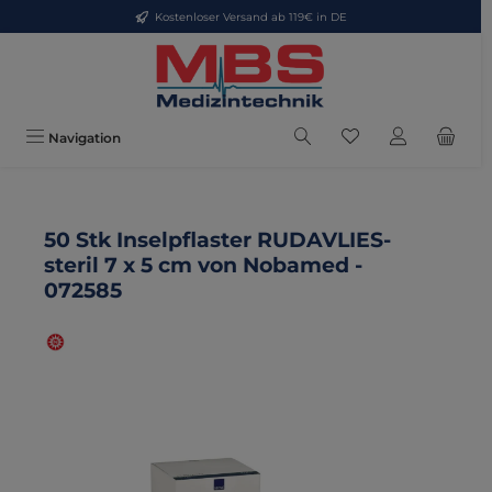
Kostenloser Versand ab 119€ in DE
Zum Hauptinhalt springen
Du hast 0 Produkte
Navigation
50 Stk Inselpflaster RUDAVLIES-
steril 7 x 5 cm von Nobamed -
072585
Bildergalerie überspringen