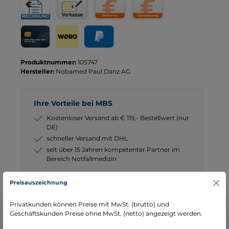
Rechnung für Behörden
Vorkasse
Rechnung
Direktüberweisung
Kreditkarte
Wero
PayPal
Produktnummer:
105747
Hersteller:
Nobamed Paul Danz AG
Ihre Vorteile bei MBS
Kostenloser Versand ab € 119,- Bestellwert (nur
DE)
schneller Versand mit DHL
seit über 15 Jahren kompetenter Partner im
Bereich Notfallmedizin
Preisauszeichnung
Privatkunden können Preise mit MwSt. (brutto) und
Geschäftskunden Preise ohne MwSt. (netto) angezeigt werden.
Beschreibung