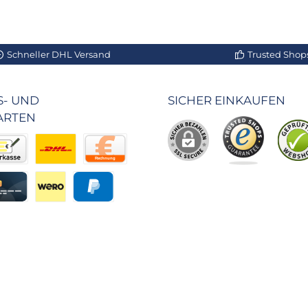
Schneller DHL Versand
Trusted Shops 
- UND
SICHER EINKAUFEN
ARTEN
r Behörden
kasse
Benutzerdefiniertes Bild 2
Rechnung
eisung
editkarte
Wero
PayPal