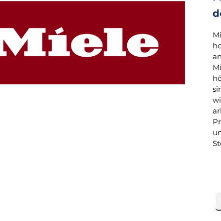
d
Mi
ho
an
Mi
hö
si
wi
ar
Pr
un
St