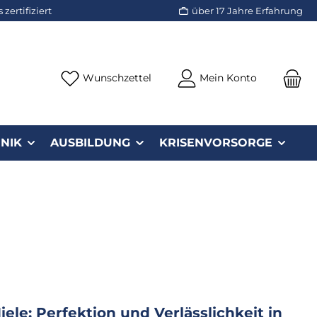
zertifiziert
über 17 Jahre Erfahrung
Du hast 0 Produkte auf dem Merk
Wunschzettel
Mein Konto
NIK
AUSBILDUNG
KRISENVORSORGE
iele: Perfektion und Verlässlichkeit in