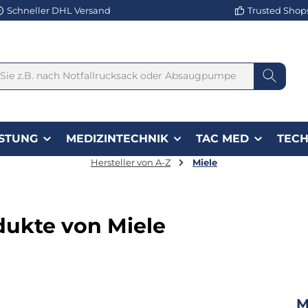
Schneller DHL Versand
Trusted Shops 
STUNG
MEDIZINTECHNIK
TAC MED
TECH
Hersteller von A-Z
Miele
dukte von Miele
M