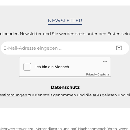
NEWSLETTER
heinenden Newsletter und Sie werden stets unter den Ersten sei
E-
Mail-
Adresse
*
Friendly Captcha
Datenschutz
bestimmungen
zur Kenntnis genommen und die
AGB
gelesen und bi
. Mehrwertsteuer zzgl.
Versandkosten
und ggf. Nachnahmegebühren, wenn n