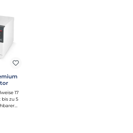
remium
tor
weise 17
 bis zu 5
ehbarer
halter im
lten)
Bedienung
creen