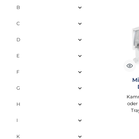
B
C
D
E
F
Mi
G
Kamm
oder 
H
Tra
Trayt
I
L
Benut
K
d