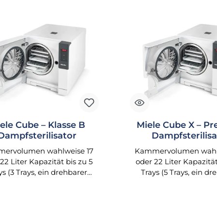
ele Cube – Klasse B
Miele Cube X – P
Dampfsterilisator
Dampfsterilisa
ervolumen wahlweise 17
Kammervolumen wahl
22 Liter Kapazität bis zu 5
oder 22 Liter Kapazität
ys (3 Trays, ein drehbarer
Trays (5 Trays, ein dr
räger und ein Trayhalter im
Trayträger und ein Tray
ieferumfang enthalten)
Lieferumfang entha
zerfreundliche Bedienung
Benutzerfreundliche 
ank Farb-Touchscreen
dank Farb-Touchs