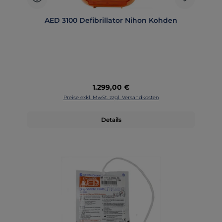
AED 3100 Defibrillator Nihon Kohden
Regulärer Preis:
1.299,00 €
Preise exkl. MwSt. zzgl. Versandkosten
Details