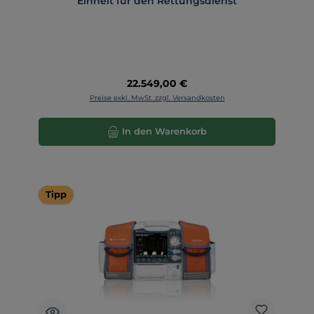
Einheit für den Rettungsdienst
Regulärer Preis:
22.549,00 €
Preise exkl. MwSt. zzgl. Versandkosten
In den Warenkorb
Tipp