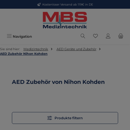
Kostenloser Versand ab 119€ in DE
Zum Hauptinhalt springen
Du hast 0 Produkt
Navigation
Sie sind hier:
Medizintechnik
AED Geräte und Zubehör
AED Zubehör Nihon Kohden
AED Zubehör von Nihon Kohden
Produkte filtern