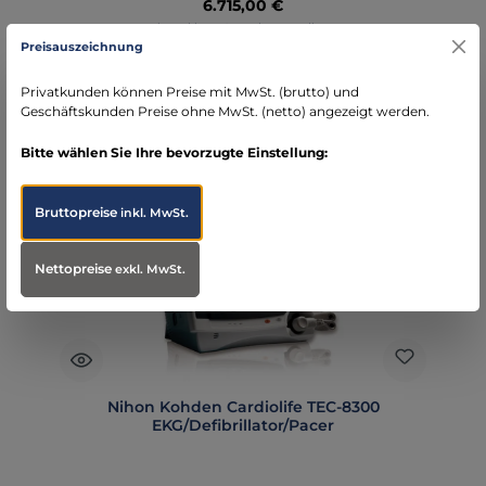
Regulärer Preis:
6.715,00 €
Preise exkl. MwSt. zzgl. Versandkosten
Preisauszeichnung
In den Warenkorb
Privatkunden können Preise mit MwSt. (brutto) und
Geschäftskunden Preise ohne MwSt. (netto) angezeigt werden.
Bitte wählen Sie Ihre bevorzugte Einstellung:
Bruttopreise
inkl. MwSt.
Nettopreise
exkl. MwSt.
Nihon Kohden Cardiolife TEC-8300
EKG/Defibrillator/Pacer