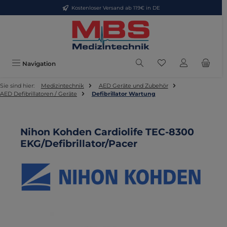
Kostenloser Versand ab 119€ in DE
Zum Hauptinhalt springen
Du hast 0 Produkte
Navigation
Sie sind hier:
Medizintechnik
AED Geräte und Zubehör
AED Defibrillatoren / Geräte
Defibrillator Wartung
Nihon Kohden Cardiolife TEC-8300
EKG/Defibrillator/Pacer
Bildergalerie überspringen