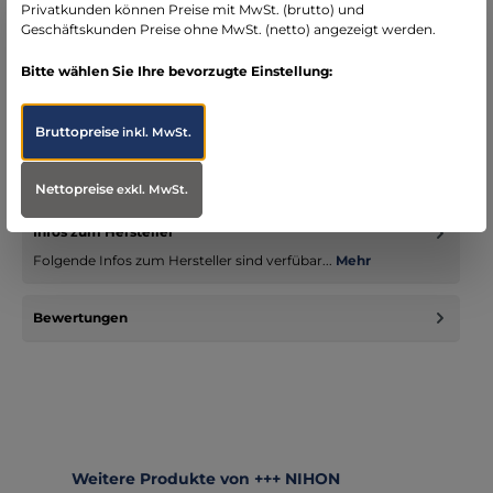
Privatkunden können Preise mit MwSt. (brutto) und
Geschäftskunden Preise ohne MwSt. (netto) angezeigt werden.
Bitte wählen Sie Ihre bevorzugte Einstellung:
Beschreibung
Bruttopreise
inkl. MwSt.
Sie suchen einen bezahlbaren und leistungsfähigen EKG
Monitor mit Defibrillator (manuel/AED-Modus) und
Multiparameter Monito…
Mehr
Nettopreise
exkl. MwSt.
Infos zum Hersteller
Folgende Infos zum Hersteller sind verfübar...
Mehr
Bewertungen
Produktgalerie überspringen
Weitere Produkte von +++ NIHON