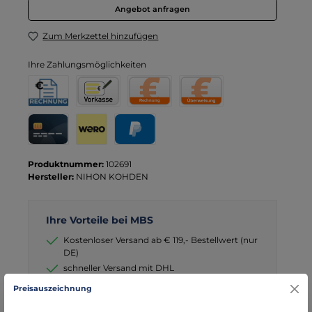
Angebot anfragen
Zum Merkzettel hinzufügen
Ihre Zahlungsmöglichkeiten
Rechnung für Behörden
Vorkasse
Rechnung
Direktüberweisung
Kreditkarte
Wero
PayPal
Produktnummer:
102691
Hersteller:
NIHON KOHDEN
Ihre Vorteile bei MBS
Kostenloser Versand ab € 119,- Bestellwert (nur
DE)
schneller Versand mit DHL
seit über 15 Jahren kompetenter Partner im
Preisauszeichnung
Bereich Notfallmedizin