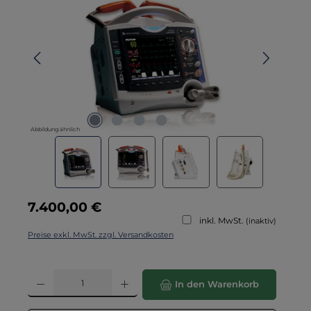
Abbildung ähnlich
Regulärer Preis:
7.400,00 €
inkl. MwSt.
(inaktiv)
Preise exkl. MwSt. zzgl. Versandkosten
Produkt Anzahl: Gib den gewünschten Wert ein oder benutze die Schaltflä
In den Warenkorb