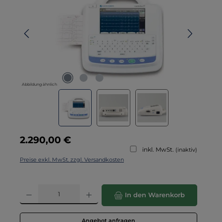
Abbildung ähnlich
Regulärer Preis:
2.290,00 €
inkl. MwSt.
(inaktiv)
Preise exkl. MwSt. zzgl. Versandkosten
Produkt Anzahl: Gib den gewünschten Wert ein oder benutze die Schaltflä
In den Warenkorb
Angebot anfragen