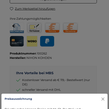
Zum Merkzettel hinzufügen
Ihre Zahlungsmöglichkeiten
Rechnung für Behörden
Vorkasse
Rechnung
Direktüberweisung
Kreditkarte
Wero
PayPal
Produktnummer:
100262
Hersteller:
NIHON KOHDEN
Ihre Vorteile bei MBS
Kostenloser Versand ab € 119,- Bestellwert (nur
DE)
schneller Versand mit DHL
seit über 15 Jahren kompetenter Partner im
Preisauszeichnung
Bereich Notfallmedizin