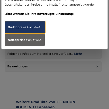
Privatkunden können Preise mit MwSt. (brutto) und
Geschäftskunden Preise ohne MwSt. (netto) angezeigt werden.
Bitte wählen Sie Ihre bevorzugte Einstellung:
Beschreibung
ProduktübersichtProduktname: Nihon Kohden EKG 2250 - 12
Bruttopreise
inkl. MwSt.
Kanal EKG mit Interpretation Hersteller: Nihon
Kohden Produktbeschre…
Mehr
Nettopreise
exkl. MwSt.
Infos zum Hersteller
Folgende Infos zum Hersteller sind verfübar...
Mehr
Bewertungen
Produktgalerie überspringen
Weitere Produkte von +++ NIHON
KOHDEN +++ ansehen