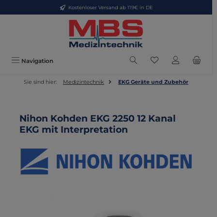
Kostenloser Versand ab 119€ in DE
Zum Hauptinhalt springen
Du hast 0 Produkte
Navigation
Sie sind hier:
Medizintechnik
EKG Geräte und Zubehör
Nihon Kohden EKG 2250 12 Kanal
EKG mit Interpretation
Bildergalerie überspringen