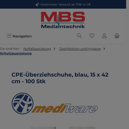
Kostenloser Versand ab 119€ in DE
Zum Hauptinhalt springen
Du hast 0 Produkte
Navigation
Sie sind hier:
Notfallausrüstung
Desinfektion und Hygiene
Schutzausrüstung
CPE-Überziehschuhe, blau, 15 x 42
cm - 100 Stk
Bildergalerie überspringen