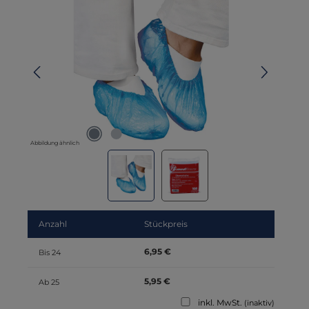
Abbildung ähnlich
Anzahl
Stückpreis
6,95 €
Bis
24
5,95 €
Ab
25
inkl. MwSt.
(inaktiv)