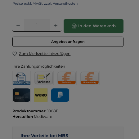
Preise exkl. MwSt. zzgl. Versandkosten
Produkt Anzahl: Gib den gewünschten Wert ein oder benutze die Schaltflä
In den Warenkorb
Angebot anfragen
Zum Merkzettel hinzufügen
Ihre Zahlungsmöglichkeiten
Rechnung für Behörden
Vorkasse
Rechnung
Direktüberweisung
Kreditkarte
Wero
PayPal
Produktnummer:
100811
Hersteller:
Mediware
Ihre Vorteile bei MBS