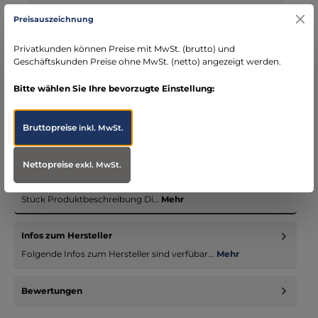
Kostenloser Versand ab € 119,- Bestellwert (nur
Preisauszeichnung
DE)
schneller Versand mit DHL
Privatkunden können Preise mit MwSt. (brutto) und
seit über 15 Jahren kompetenter Partner im
Geschäftskunden Preise ohne MwSt. (netto) angezeigt werden.
Bereich Notfallmedizin
Bitte wählen Sie Ihre bevorzugte Einstellung:
Bruttopreise
inkl. MwSt.
Beschreibung
Nettopreise
exkl. MwSt.
ProduktübersichtProduktname: CPE-Überziehschuhe Farbe:
Blau Größe: 15 x 42 cm Lieferumfang: 100
Stück Produktbeschreibung Di…
Mehr
Infos zum Hersteller
Folgende Infos zum Hersteller sind verfübar...
Mehr
Bewertungen