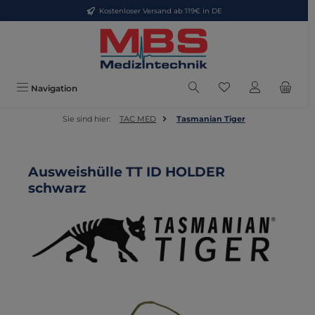
Kostenloser Versand ab 119€ in DE
Zum Hauptinhalt springen
Du hast 0 Produkte
Navigation
Sie sind hier:
TAC MED
Tasmanian Tiger
Ausweishülle TT ID HOLDER
schwarz
Bildergalerie überspringen