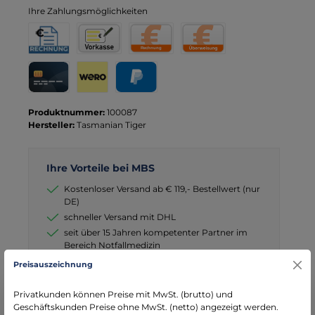
Ihre Zahlungsmöglichkeiten
Rechnung für Behörden
Vorkasse
Rechnung
Direktüberweisung
Kreditkarte
Wero
PayPal
Produktnummer:
100087
Hersteller:
Tasmanian Tiger
Ihre Vorteile bei MBS
Kostenloser Versand ab € 119,- Bestellwert (nur
DE)
schneller Versand mit DHL
seit über 15 Jahren kompetenter Partner im
Bereich Notfallmedizin
Preisauszeichnung
Privatkunden können Preise mit MwSt. (brutto) und
Geschäftskunden Preise ohne MwSt. (netto) angezeigt werden.