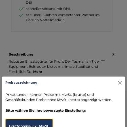
DE)
schneller Versand mit DHL
seit über 15 Jahren kompetenter Partner im
Bereich Notfallmedizin
Beschreibung
Robuster Einsatzgürtel für Profis Der Tasmanian Tiger TT
Equipment Belt-outer bietet maximale Stabilität und
Flexibilität fü…
Mehr
Preisauszeichnung
Infos zum Hersteller
Folgende Infos zum Hersteller sind verfübar...
Mehr
Privatkunden können Preise mit MwSt. (brutto) und
Geschäftskunden Preise ohne MwSt. (netto) angezeigt werden.
Bewertungen
Bitte wählen Sie Ihre bevorzugte Einstellung:
Bruttopreise
inkl. MwSt.