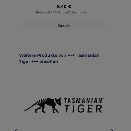
Regulärer Preis:
8,40 €
Preise exkl. MwSt. zzgl. Versandkosten
Details
Produktgalerie überspringen
Weitere Produkte von +++ Tasmanian
Tiger +++ ansehen