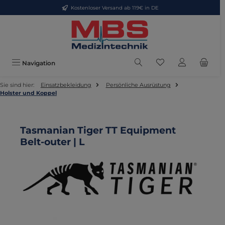
Kostenloser Versand ab 119€ in DE
Zum Hauptinhalt springen
Du hast 0 Produkte
Navigation
Sie sind hier:
Einsatzbekleidung
Persönliche Ausrüstung
Holster und Koppel
Tasmanian Tiger TT Equipment
Belt-outer | L
Bildergalerie überspringen