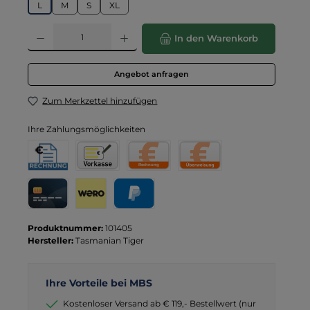
L
M
S
XL
Produkt Anzahl: Gib den gewünschten Wert ein oder benutze die Schaltflä
In den Warenkorb
Angebot anfragen
Zum Merkzettel hinzufügen
Ihre Zahlungsmöglichkeiten
Rechnung für Behörden
Vorkasse
Rechnung
Direktüberweisung
Kreditkarte
Wero
PayPal
Produktnummer:
101405
Hersteller:
Tasmanian Tiger
Ihre Vorteile bei MBS
Kostenloser Versand ab € 119,- Bestellwert (nur