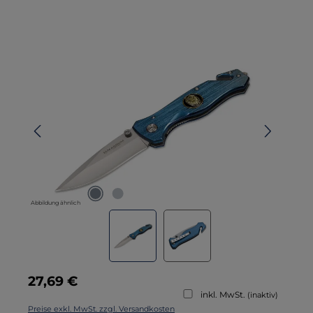
Bildergalerie überspringen
Abbildung ähnlich
Regulärer Preis:
27,69 €
inkl. MwSt.
(inaktiv)
Preise exkl. MwSt. zzgl. Versandkosten