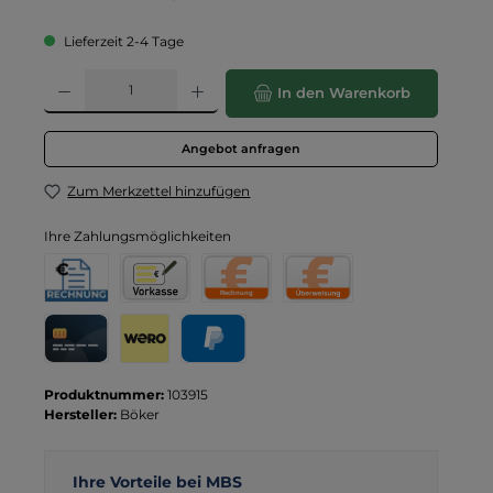
Lieferzeit 2-4 Tage
Produkt Anzahl: Gib den gewünschten Wert ein oder benutze die Schaltflä
In den Warenkorb
Angebot anfragen
Zum Merkzettel hinzufügen
Ihre Zahlungsmöglichkeiten
Rechnung für Behörden
Vorkasse
Rechnung
Direktüberweisung
Kreditkarte
Wero
PayPal
Produktnummer:
103915
Hersteller:
Böker
Ihre Vorteile bei MBS