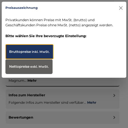
Kostenloser Versand ab € 119,- Bestellwert (nur
Preisauszeichnung
DE)
schneller Versand mit DHL
Privatkunden können Preise mit MwSt. (brutto) und
seit über 15 Jahren kompetenter Partner im
Geschäftskunden Preise ohne MwSt. (netto) angezeigt werden.
Bereich Notfallmedizin
Bitte wählen Sie Ihre bevorzugte Einstellung:
Bruttopreise
inkl. MwSt.
Beschreibung
Nettopreise
exkl. MwSt.
Die sehr erfolgreichen Modelle der Magnum-Rettungsmesser
sind bekannten Rettungs- und Spezialeinheiten gewidmet. Das
Magnum…
Mehr
Infos zum Hersteller
Folgende Infos zum Hersteller sind verfübar...
Mehr
Bewertungen