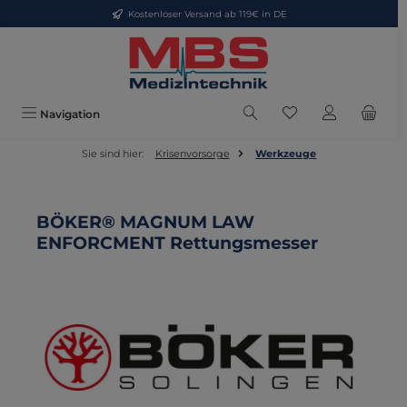
Kostenloser Versand ab 119€ in DE
Zum Hauptinhalt springen
Du hast 0 Produkte
Navigation
Sie sind hier:
Krisenvorsorge
Werkzeuge
BÖKER® MAGNUM LAW
ENFORCMENT Rettungsmesser