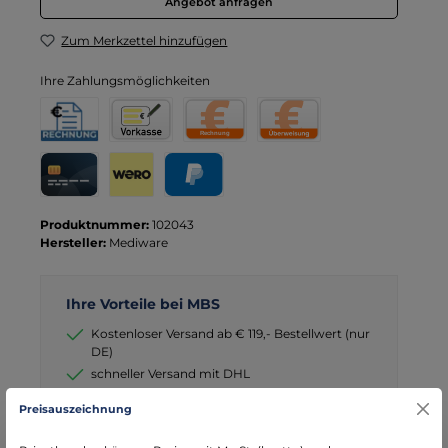
Angebot anfragen
Zum Merkzettel hinzufügen
Ihre Zahlungsmöglichkeiten
Rechnung für Behörden
Vorkasse
Rechnung
Direktüberweisung
Kreditkarte
Wero
PayPal
Produktnummer:
102043
Hersteller:
Mediware
Ihre Vorteile bei MBS
Kostenloser Versand ab € 119,- Bestellwert (nur
DE)
schneller Versand mit DHL
seit über 15 Jahren kompetenter Partner im
Preisauszeichnung
Bereich Notfallmedizin