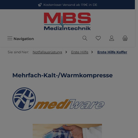
Kostenloser Versand ab 119€ in DE
Zum Hauptinhalt springen
Du hast 0 Produkte
Navigation
Sie sind hier:
Notfallausrüstung
Erste Hilfe
Erste Hilfe Koffer
Mehrfach-Kalt-/Warmkompresse
Bildergalerie überspringen