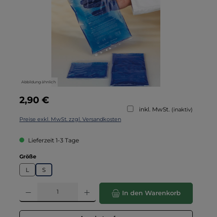
Abbildung ähnlich
Regulärer Preis:
2,90 €
inkl. MwSt.
(inaktiv)
Preise exkl. MwSt. zzgl. Versandkosten
Lieferzeit 1-3 Tage
auswählen
Größe
L
S
Produkt Anzahl: Gib den gewünschten Wert ein oder benutze die Schaltflä
In den Warenkorb