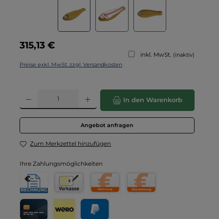
Regulärer Preis:
315,13 €
inkl. MwSt.
(inaktiv)
Preise exkl. MwSt. zzgl. Versandkosten
Produkt Anzahl: Gib den gewünschten Wert ein oder benutze die Schaltflä
In den Warenkorb
Angebot anfragen
Zum Merkzettel hinzufügen
Ihre Zahlungsmöglichkeiten
Rechnung für Behörden
Vorkasse
Rechnung
Direktüberweisung