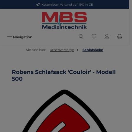
Kostenloser Versand ab 119€ in DE
Zum Hauptinhalt springen
Du hast 0 Produkte
Navigation
Sie sind hier:
Krisenvorsorge
Schlafsäcke
Robens Schlafsack 'Couloir' - Modell
500