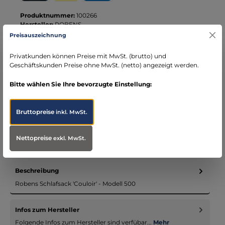
Kreditkarte
Wero
PayPal
Produktnummer:
100266
Hersteller:
ROBENS
Preisauszeichnung
Ihre Vorteile bei MBS
Privatkunden können Preise mit MwSt. (brutto) und
Geschäftskunden Preise ohne MwSt. (netto) angezeigt werden.
Kostenloser Versand ab € 119,- Bestellwert (nur
DE)
Bitte wählen Sie Ihre bevorzugte Einstellung:
schneller Versand mit DHL
seit über 15 Jahren kompetenter Partner im
Bereich Notfallmedizin
Bruttopreise
inkl. MwSt.
Nettopreise
exkl. MwSt.
Beschreibung
Robens Schlafsack 'Couloir' - Modell 500
Infos zum Hersteller
Folgende Infos zum Hersteller sind verfübar...
Mehr