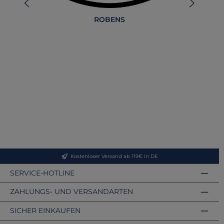
ROBENS
Rob
Kostenloser Versand ab 119€ in DE
SERVICE-HOTLINE
ZAHLUNGS- UND VERSANDARTEN
SICHER EINKAUFEN