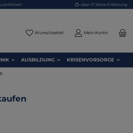
zertifiziert
über 17 Jahre Erfahrung
Du hast 0 Produkte auf dem Merk
Wunschzettel
Mein Konto
NIK
AUSBILDUNG
KRISENVORSORGE
n
kaufen