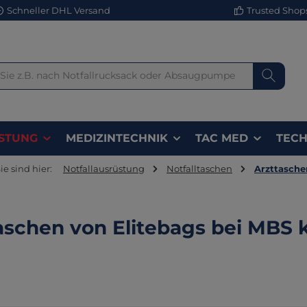
Schneller DHL Versand
Trusted Shops 
STUNG
MEDIZINTECHNIK
TAC MED
TECH
ie sind hier:
Notfallausrüstung
Notfalltaschen
Arzttasche
aschen von Elitebags bei MBS 