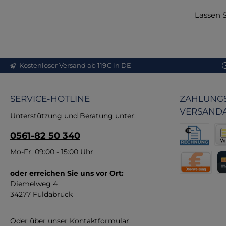
Modulta
Lassen S
ein CO
(V
Ohne 
Zubehö
Infus
37cm x
23 Liter
Kostenloser Versand ab 119€ in DE
Desinfe
Beladu
Messgerä
SERVICE-HOTLINE
ZAHLUNGS
VERSAND
Unterstützung und Beratung unter:
0561-82 50 340
Rechnung fü
Vor
Mo-Fr, 09:00 - 15:00 Uhr
oder erreichen Sie uns vor Ort:
Direktüberw
Kr
Diemelweg 4
34277 Fuldabrück
Oder über unser
Kontaktformular
.