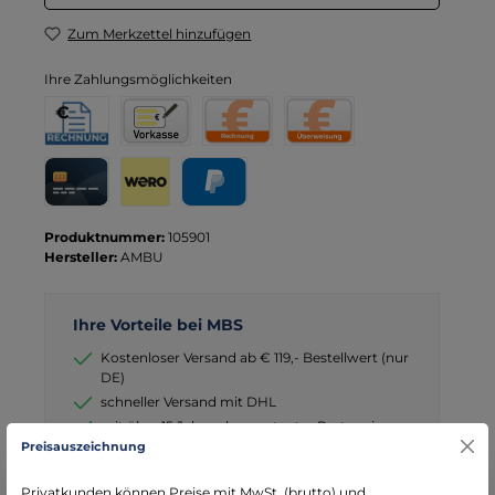
Zum Merkzettel hinzufügen
Ihre Zahlungsmöglichkeiten
Rechnung für Behörden
Vorkasse
Rechnung
Direktüberweisung
Kreditkarte
Wero
PayPal
Produktnummer:
105901
Hersteller:
AMBU
Ihre Vorteile bei MBS
Kostenloser Versand ab € 119,- Bestellwert (nur
DE)
schneller Versand mit DHL
seit über 15 Jahren kompetenter Partner im
Bereich Notfallmedizin
Preisauszeichnung
Privatkunden können Preise mit MwSt. (brutto) und