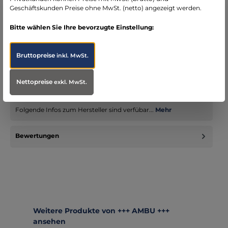
Geschäftskunden Preise ohne MwSt. (netto) angezeigt werden.
Bitte wählen Sie Ihre bevorzugte Einstellung:
Beschreibung
Ambu® AuraOnce Einweg-LarynxmaskeDie Ambu®
Bruttopreise
inkl. MwSt.
AuraOnce bietet Ihnen die Sicherheit und
Anwenderfreundlichkeit eines Einwegpro…
Mehr
Nettopreise
exkl. MwSt.
Infos zum Hersteller
Folgende Infos zum Hersteller sind verfübar...
Mehr
Bewertungen
Produktgalerie überspringen
Weitere Produkte von +++ AMBU +++
ansehen