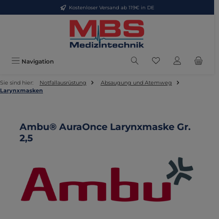
Kostenloser Versand ab 119€ in DE
Zum Hauptinhalt springen
Du hast 0 Produkte
Navigation
Sie sind hier:
Notfallausrüstung
Absaugung und Atemweg
Larynxmasken
Ambu® AuraOnce Larynxmaske Gr.
2,5