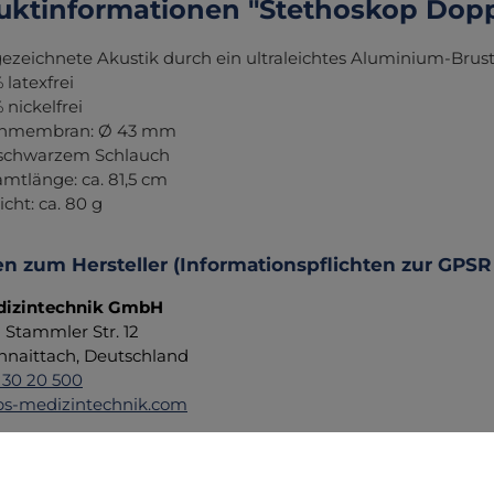
uktinformationen "Stethoskop Dopp
ezeichnete Akustik durch ein ultraleichtes Aluminium-Brus
 latexfrei
 nickelfrei
chmembran: Ø 43 mm
 schwarzem Schlauch
mtlänge: ca. 81,5 cm
cht: ca. 80 g
n zum Hersteller (Informationspflichten zur GPSR
izintechnik GmbH
d Stammler Str. 12
hnaittach, Deutschland
 30 20 500
s-medizintechnik.com