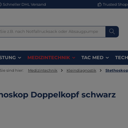
Schneller DHL Versand
Trusted Shops 
STUNG
MEDIZINTECHNIK
TAC MED
TECH
Sie sind hier:
Medizintechnik
Kleindiagnostik
Stethosko
hoskop Doppelkopf schwarz
lerie überspringen