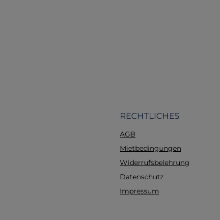
moderner medizinischer
auch über den Netzs
wendungen gerecht werden.
benutzt werden.
Lieferumfang enthalt
Elektroden-Pads 
Erwachsene 1 Paar
Verbindungskabel Net
Fernbedienung Plug-
eine ausführlic
Gebrauchsanweisung (
sowie eine prakti
TransporttascheMaße
RECHTLICHES
15xm x5cm Direkt ab
AGB
Szenarien 0 =
Kammerflimmern mit 
Mietbedingungen
Schock 1 = Kammerfli
Widerrufsbelehrung
x Schockabgabe, kein 
Datenschutz
Fehlermeldung Elek
Kammerflimmern,
Impressum
Schockabgabe, kein Sc
Kammerflimmern,