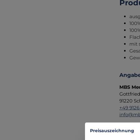
Prod
ausg
100%
100%
Fla
mit
Gesa
Gewi
Angabe
MBS Med
Gottfrie
91220 Sc
+49 9126
info@mb
Preisauszeichnung