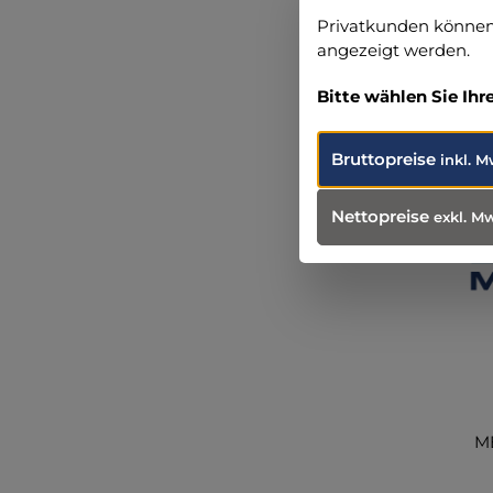
Privatkunden können 
angezeigt werden.
Produ
Weit
Bitte wählen Sie Ihr
Bruttopreise
inkl. M
Nettopreise
exkl. M
MB