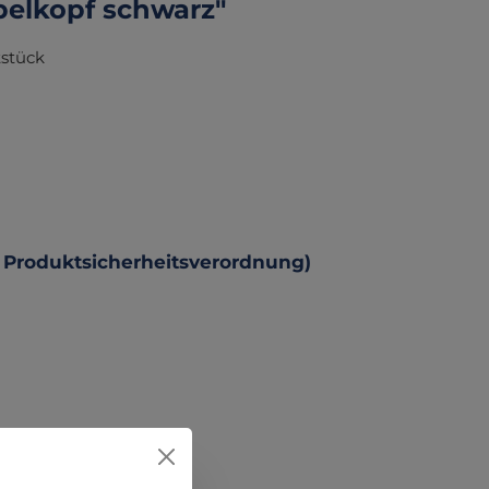
elkopf schwarz"
tstück
 Produktsicherheitsverordnung)