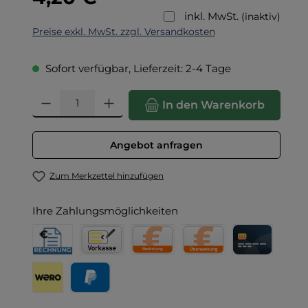
inkl. MwSt.
(inaktiv)
Preise exkl. MwSt. zzgl. Versandkosten
Sofort verfügbar, Lieferzeit: 2-4 Tage
Produkt Anzahl: Gib den gewünschten Wert ein oder benut
In den Warenkorb
Angebot anfragen
Zum Merkzettel hinzufügen
Ihre Zahlungsmöglichkeiten
Rechnung für Behörden
Vorkasse
Rechnung
Direktüberweisung
Kreditkarte
Wero
PayPal