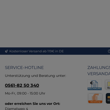
Eig
Onl
Me
Kostenloser Versand ab 119€ in DE
in
MB
SERVICE-HOTLINE
ZAHLUNGS
Q
VERSAND
Unterstützung und Beratung unter:
Lei
0561-82 50 340
e
Rechnung fü
Vor
Mo-Fr, 09:00 - 15:00 Uhr
Kun
U
oder erreichen Sie uns vor Ort:
Direktüberw
Kr
Diemelweg 4