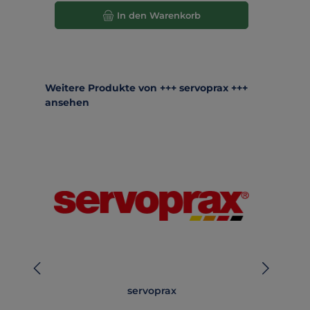
In den Warenkorb
Produktgalerie überspringen
Weitere Produkte von +++ servoprax +++
ansehen
servoprax
Lä