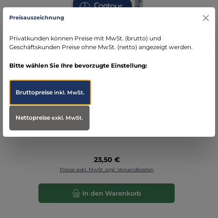
Preisauszeichnung
Privatkunden können Preise mit MwSt. (brutto) und
Geschäftskunden Preise ohne MwSt. (netto) angezeigt werden.
Bitte wählen Sie Ihre bevorzugte Einstellung:
Bruttopreise
inkl. MwSt.
CONTOUR® Next
Blutzuckermessstreifen | 50Stk
Nettopreise
exkl. MwSt.
Regulärer Preis:
23,50 €
Preise exkl. MwSt. zzgl. Versandkosten
In den Warenkorb