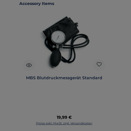
Produktgalerie überspringen
Accessory Items
MBS Blutdruckmessgerät Standard
Regulärer Preis:
19,99 €
Preise exkl. MwSt. zzgl. Versandkosten