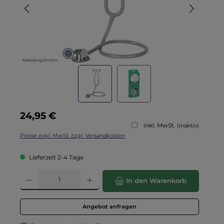
Abbildung ähnlich
Regulärer Preis:
24,95 €
inkl. MwSt.
(inaktiv)
Preise exkl. MwSt. zzgl. Versandkosten
Lieferzeit 2-4 Tage
Produkt Anzahl: Gib den gewünschten Wert ein oder benutze die Schaltflä
In den Warenkorb
Angebot anfragen