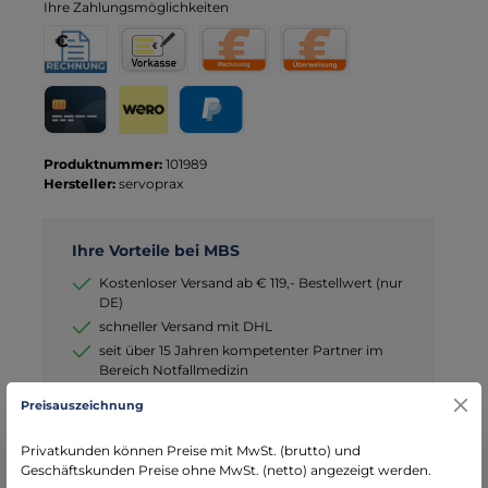
Ihre Zahlungsmöglichkeiten
Rechnung für Behörden
Vorkasse
Rechnung
Direktüberweisung
Kreditkarte
Wero
PayPal
Produktnummer:
101989
Hersteller:
servoprax
Ihre Vorteile bei MBS
Kostenloser Versand ab € 119,- Bestellwert (nur
DE)
schneller Versand mit DHL
seit über 15 Jahren kompetenter Partner im
Bereich Notfallmedizin
Preisauszeichnung
Privatkunden können Preise mit MwSt. (brutto) und
Geschäftskunden Preise ohne MwSt. (netto) angezeigt werden.