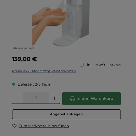
Abbildung ähnlich
Regulärer Preis:
139,00 €
inkl. MwSt.
(inaktiv)
Preise exkl. MwSt. zzgl. Versandkosten
Lieferzeit 2-3 Tage
Produkt Anzahl: Gib den gewünschten Wert ein oder benutze die Schaltflä
In den Warenkorb
Angebot anfragen
Zum Merkzettel hinzufügen