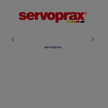
servoprax
Lä