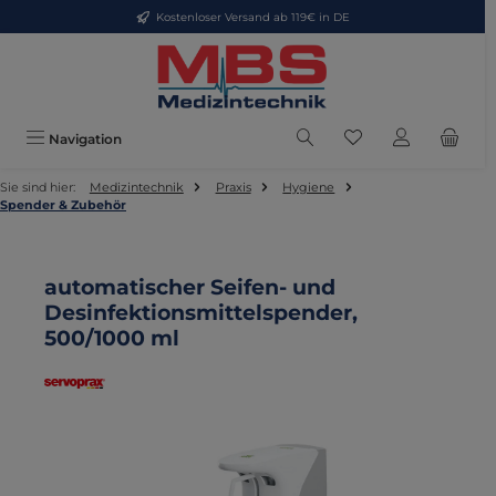
Kostenloser Versand ab 119€ in DE
Zum Hauptinhalt springen
Du hast 0 Produkte
Navigation
Sie sind hier:
Medizintechnik
Praxis
Hygiene
Spender & Zubehör
automatischer Seifen- und
Desinfektionsmittelspender,
500/1000 ml
Bildergalerie überspringen