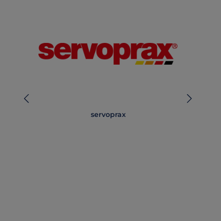
servoprax
Lä