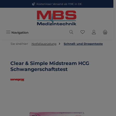
Kostenloser Versand ab 119€ in DE
Zum Hauptinhalt springen
Du hast 0 Produkte
Navigation
Sie sind hier:
Notfallausrüstung
Schnell- und Drogenteste
Clear & Simple Midstream HCG
Schwangerschaftstest
Bildergalerie überspringen