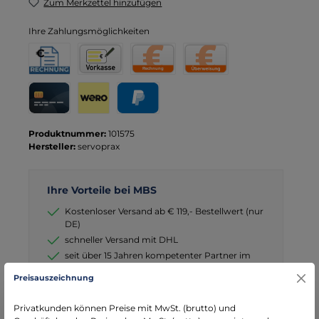
Zum Merkzettel hinzufügen
Ihre Zahlungsmöglichkeiten
Rechnung für Behörden
Vorkasse
Rechnung
Direktüberweisung
Kreditkarte
Wero
PayPal
Produktnummer:
101575
Hersteller:
servoprax
Ihre Vorteile bei MBS
Kostenloser Versand ab € 119,- Bestellwert (nur
DE)
schneller Versand mit DHL
seit über 15 Jahren kompetenter Partner im
Bereich Notfallmedizin
Preisauszeichnung
Privatkunden können Preise mit MwSt. (brutto) und