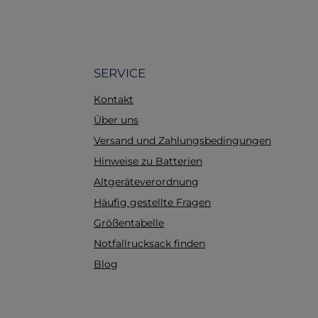
llklemme
t der
nterlagen
gezahnte
sicheren
SERVICE
rlagen
Kontakt
22 Farbe:
Maße (L x
Über uns
cm (ohne
Versand und Zahlungsbedingungen
Hinweise zu Batterien
Altgeräteverordnung
Häufig gestellte Fragen
Größentabelle
Notfallrucksack finden
Blog