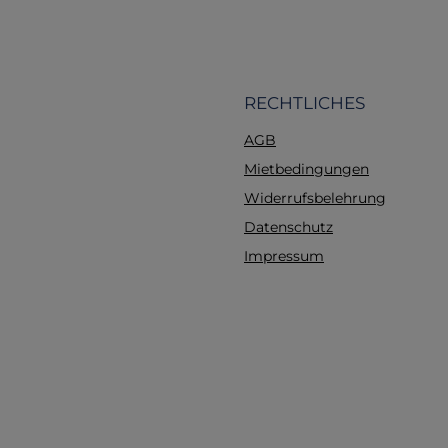
innenliegender Meta
Schutzklappe dien
Vertraulichkeit Ihrer U
Seitlich öffnend Die 
Klemme sorgt für den 
RECHTLICHES
Halt wichtiger Unte
AGB
Läufer, Qualität seit 19
silber Material: Metall 
Mietbedingungen
B x H): 32 x 23 x 2,8 
Widerrufsbelehrung
Klemme)
Datenschutz
Impressum