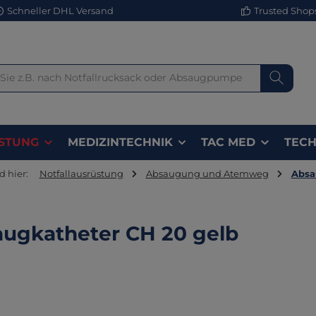
Schneller DHL Versand
Trusted Shops 
STUNG
MEDIZINTECHNIK
TAC MED
TECH
d hier:
Notfallausrüstung
Absaugung und Atemweg
Absa
ugkatheter CH 20 gelb
lerie überspringen