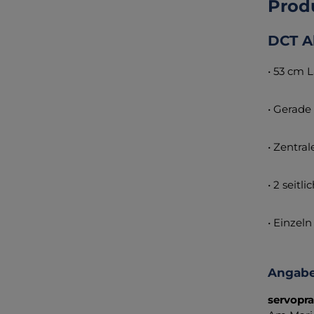
Prod
DCT A
• 53 cm 
• Gerade
• Zentra
• 2 seitl
• Einzeln
Angabe
servopr