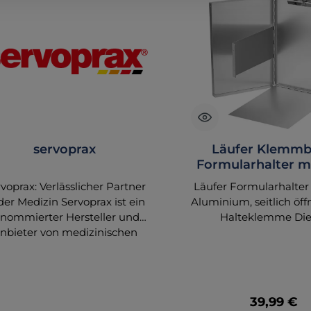
servoprax
Läufer Klemmb
Formularhalter mi
Aluminium
voprax: Verlässlicher Partner
Läufer Formularhalter
der Medizin Servoprax ist ein
Aluminium, seitlich öff
enommierter Hersteller und
Halteklemme Die
nbieter von medizinischen
Formularhalter aus l
Produkten, der für seine
Aluminium von Läufer l
mfassende Produktpalette
seitlich öffnen. Auf de
d hohe Qualität bekannt ist.
Innenseite befindet s
 einem Fokus auf Innovation
Halterung, die Ihre Pa
Regulärer
39,99 €
und Kundenzufriedenheit
Unterlagen vor 