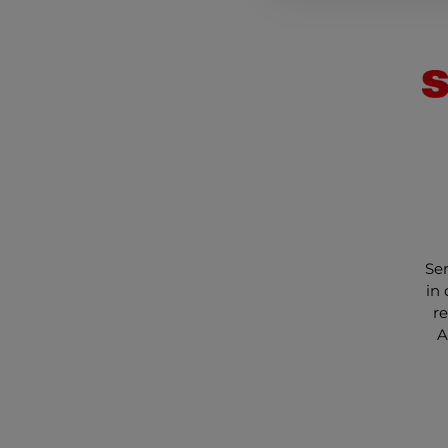
Ser
in 
r
A
u
un
Mit