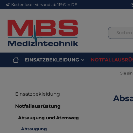
Kostenloser Versand ab 119€ in DE
m Hauptinhalt springen
Zur Suche springen
Zur Hauptnavigation springen
EINSATZBEKLEIDUNG
NOTFALLAUSRÜ
Sie sin
Einsatzbekleidung
Absa
Notfallausrüstung
Absaugung und Atemweg
Bilderga
Absaugung