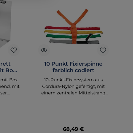
rett
10 Punkt Fixierspinne
t Box,
farblich codiert
 mit Box,
10-Punkt-Fixiersystem aus
nend, mit
Cordura-Nylon gefertigt, mit
ser
einem zentralen Mittelstrang
eichtem
und 4 Querstreben. 3 davon
ässt sich
sind frei verschiebbar zur
r linken
optimalen Anpassung und
ich eine
jederzeitigem Zugang. Die Fuß-
piere und
und Schultergurte sind fixiert.
 Preis:
Regulärer Preis:
68,49 €
Pr
dem
Inklusive schwarzer Transport-