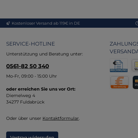
bi
de
m
Kostenloser Versand ab 119€ in DE
ge
di
SERVICE-HOTLINE
ZAHLUNGS
Ve
VERSAND
A
Unterstützung und Beratung unter:
er
0561-82 50 340
Pf
Rechnung fü
Vor
Mo-Fr, 09:00 - 15:00 Uhr
W
Pro
oder erreichen Sie uns vor Ort:
Direktüberw
Kr
Sch
Diemelweg 4
34277 Fuldabrück
spe
Oder über unser
Kontaktformular
.
Pa
Vertrag widerrufen