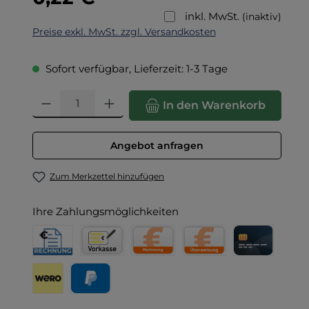
inkl. MwSt.
(inaktiv)
Preise exkl. MwSt. zzgl. Versandkosten
Sofort verfügbar, Lieferzeit: 1-3 Tage
Produkt Anzahl: Gib den gewünschten Wert ein oder benut
In den Warenkorb
Angebot anfragen
Zum Merkzettel hinzufügen
Ihre Zahlungsmöglichkeiten
Rechnung für Behörden
Vorkasse
Rechnung
Direktüberweisung
Kreditkarte
Wero
PayPal