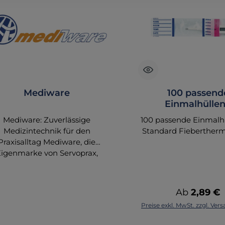
Mediware
100 passend
Einmalhüllen
Schutzhüllen für d
Mediware: Zuverlässige
100 passende Einmalhü
Fieberthermom
Medizintechnik für den
Standard Fieberther
Praxisalltag Mediware, die
Eigenmarke von Servoprax,
etet eine breite Auswahl an
hochwertigen
dizinprodukten, die speziell
Regulärer P
Ab
2,89 €
ür den täglichen Einsatz in
Preise exkl. MwSt. zzgl. Ve
axen und Kliniken entwickelt
wurden. Als Teil des