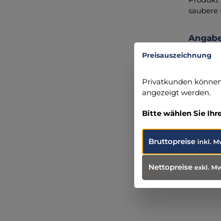
saubere 
Angabe
Preisauszeichnung
servopr
Am Mari
46485 We
Privatkunden können 
+49 281 
angezeigt werden.
info@ser
Bitte wählen Sie Ihr
Bruttopreise
inkl. M
Nettopreise
exkl. M
Produ
Weit