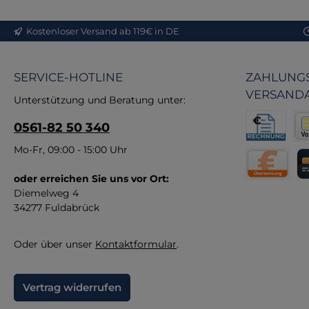
re
S
Kostenloser Versand ab 119€ in DE
Q
P
SERVICE-HOTLINE
ZAHLUNGS
vo
VERSAND
hi
Unterstützung und Beratung unter:
di
0561-82 50 340
An
Rechnung fü
Vor
Mo-Fr, 09:00 - 15:00 Uhr
M
B
oder erreichen Sie uns vor Ort:
Direktüberw
Kr
Diemelweg 4
34277 Fuldabrück
F
Oder über unser
Kontaktformular
.
Vertrag widerrufen