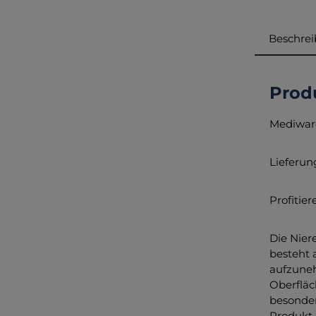
Beschre
Prod
Mediware
Lieferung
Profitie
Die Nier
besteht 
aufzuneh
Oberfläc
besonder
Produkt 