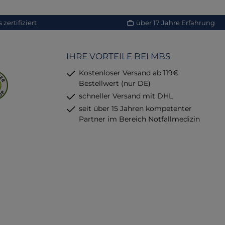
Thermometerhülle
(abgebildetes
zertifiziert
über 17 Jahre Erfahrung
Fieberthermometer ist nicht im
Lieferumfang enthalten)
K
E
IHRE VORTEILE BEI MBS
Kostenloser Versand ab 119€
Bestellwert (nur DE)
schneller Versand mit DHL
seit über 15 Jahren kompetenter
Partner im Bereich Notfallmedizin