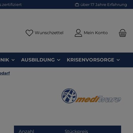
zertifiziert
über 17 Jahre Erfahrung
Du hast 0 Produkte auf dem Merk
Wunschzettel
Mein Konto
NIK
AUSBILDUNG
KRISENVORSORGE
edarf
Anzahl
Stückpreis