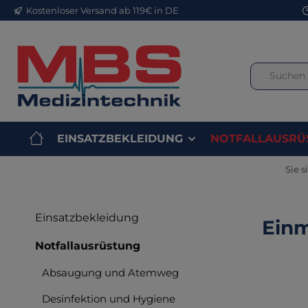
Kostenloser Versand ab 119€ in DE
m Hauptinhalt springen
Zur Suche springen
Zur Hauptnavigation springen
EINSATZBEKLEIDUNG
NOTFALLAUSRÜ
Sie s
Einsatzbekleidung
Einm
Notfallausrüstung
Absaugung und Atemweg
Bilderga
Desinfektion und Hygiene