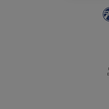
bi
Me
f
Pr