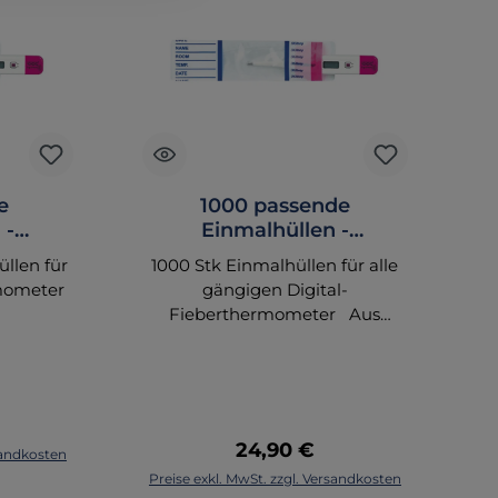
e
1000 passende
 -
Einmalhüllen -
igitale
Schutzhüllen für digitale
llen für
1000 Stk Einmalhüllen für alle
eter
Fieberthermometer
mometer
gängigen Digital-
h
Fieberthermometer Aus
besonders weicher Folie,
griffgerechte Verpackung,
s
großes Schriftfeld. Hygienisch,
da sich die beschmutzte
A
reis:
Außenhülle automatisch beim
St
Regulärer Preis:
24,90 €
rsandkosten
Abstreifen nach innen stülpt.
In den Warenkorb
Preise exkl. MwSt. zzgl. Versandkosten
Pr
Die besondere
Eb