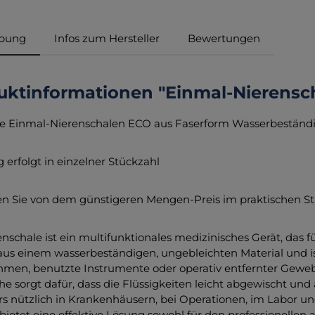
ibung
Infos zum Hersteller
Bewertungen
uktinformationen "Einmal-Nierensc
 Einmal-Nierenschalen ECO aus Faserform Wasserbeständig,
 erfolgt in einzelner Stückzahl
ren Sie von dem günstigeren Mengen-Preis im praktischen Sta
enschale ist ein multifunktionales medizinisches Gerät, das
aus einem wasserbeständigen, ungebleichten Material und i
men, benutzte Instrumente oder operativ entfernter Gewebe 
he sorgt dafür, dass die Flüssigkeiten leicht abgewischt un
s nützlich in Krankenhäusern, bei Operationen, im Labor u
bietet eine effektive Lösung sowohl für den professionellen al