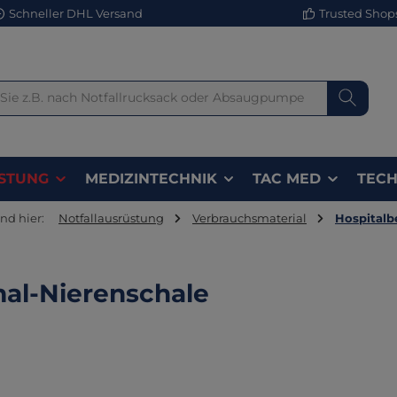
Schneller DHL Versand
Trusted Shops 
STUNG
MEDIZINTECHNIK
TAC MED
TECH
ind hier:
Notfallausrüstung
Verbrauchsmaterial
Hospitalb
al-Nierenschale
lerie überspringen