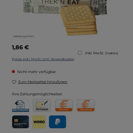
Abbildung ähnlich
Regulärer Preis:
1,86 €
inkl. MwSt.
(inaktiv)
Preise exkl. MwSt. zzgl. Versandkosten
Nicht mehr verfügbar
Zum Merkzettel hinzufügen
Ihre Zahlungsmöglichkeiten
Rechnung für Behörden
Vorkasse
Rechnung
Direktüberweisung
Kreditkarte
Wero
PayPal