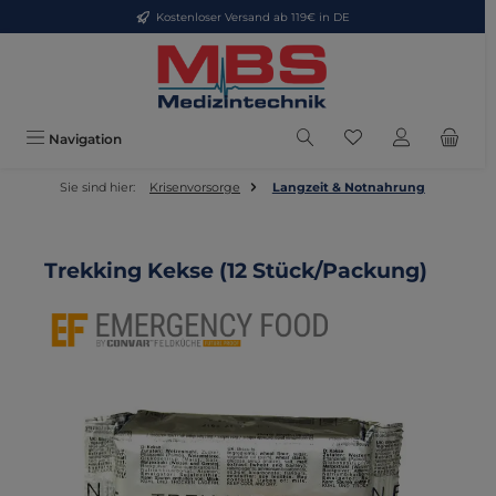
Kostenloser Versand ab 119€ in DE
Zum Hauptinhalt springen
Du hast 0 Produkte
Navigation
Sie sind hier:
Krisenvorsorge
Langzeit & Notnahrung
Trekking Kekse (12 Stück/Packung)
Bildergalerie überspringen