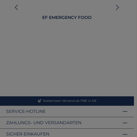
EF EMERGENCY FOOD
Em
Kostenloser Versand ab 119€ in DE
SERVICE-HOTLINE
ZAHLUNGS- UND VERSANDARTEN
SICHER EINKAUFEN