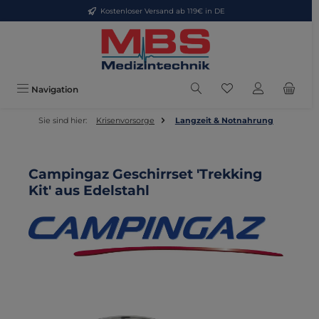
Kostenloser Versand ab 119€ in DE
Zum Hauptinhalt springen
Du hast 0 Produkte
Navigation
Sie sind hier:
Krisenvorsorge
Langzeit & Notnahrung
Campingaz Geschirrset 'Trekking
Kit' aus Edelstahl
Bildergalerie überspringen