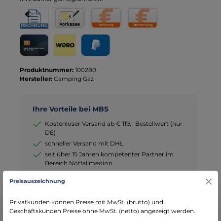
Rechnung für Behörden
Vorkasse
Rechnung
Direktüberweisung
Kreditkarte
Wero
PayPal
Produktnummer:
100280
Hersteller:
Camping Gaz
Ihre Vorteile bei MBS
Kostenloser Versand ab € 119,- Bestellwert (nur
DE)
schneller Versand mit DHL
seit über 15 Jahren kompetenter Partner im
Bereich Notfallmedizin
Preisauszeichnung
Privatkunden können Preise mit MwSt. (brutto) und
Geschäftskunden Preise ohne MwSt. (netto) angezeigt werden.