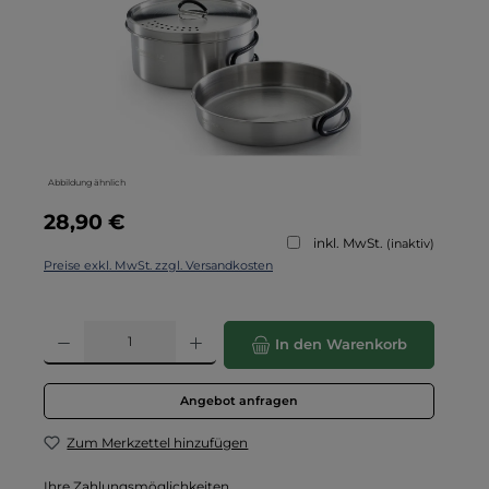
Abbildung ähnlich
Regulärer Preis:
28,90 €
inkl. MwSt.
(inaktiv)
Preise exkl. MwSt. zzgl. Versandkosten
Produkt Anzahl: Gib den gewünschten Wert ein oder benutze die Schaltflä
In den Warenkorb
Angebot anfragen
Zum Merkzettel hinzufügen
Ihre Zahlungsmöglichkeiten