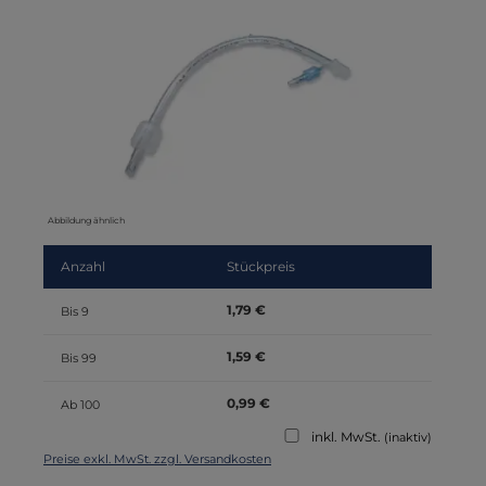
Abbildung ähnlich
Anzahl
Stückpreis
1,79 €
Bis
9
1,59 €
Bis
99
0,99 €
Ab
100
inkl. MwSt.
(inaktiv)
Preise exkl. MwSt. zzgl. Versandkosten