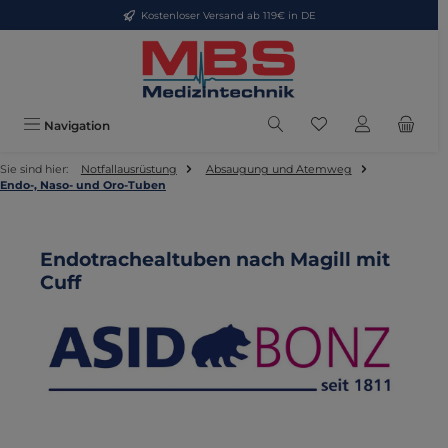
Kostenloser Versand ab 119€ in DE
Zum Hauptinhalt springen
Du hast 0 Produkte
Navigation
Sie sind hier:
Notfallausrüstung
Absaugung und Atemweg
Endo-, Naso- und Oro-Tuben
Endotrachealtuben nach Magill mit
Cuff
Bildergalerie überspringen