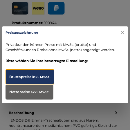
Rechnung für Behörden
Vorkasse
Rechnung
Direktüberweisung
Kreditkarte
Wero
PayPal
Produktnummer:
100944
Hersteller:
Asid Bonz
Preisauszeichnung
Privatkunden können Preise mit MwSt. (brutto) und
Ihre Vorteile bei MBS
Geschäftskunden Preise ohne MwSt. (netto) angezeigt werden.
Kostenloser Versand ab € 119,- Bestellwert (nur
DE)
Bitte wählen Sie Ihre bevorzugte Einstellung:
schneller Versand mit DHL
seit über 15 Jahren kompetenter Partner im
Bruttopreise
inkl. MwSt.
Bereich Notfallmedizin
Nettopreise
exkl. MwSt.
Beschreibung
ENDOSID® Einmal-Trachealtuben sind aus klarem,
hochtransparentem medizinischem PVC gefertigt. Sie sind zur