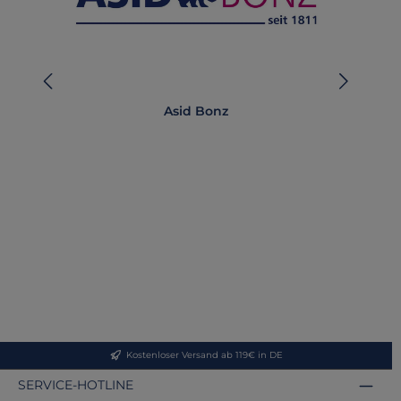
Asid Bonz
AB-
Kostenloser Versand ab 119€ in DE
SERVICE-HOTLINE