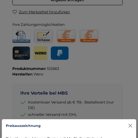
Zum Merkzettel hinzufügen
Ihre Zahlungsmöglichkeiten
Rechnung für Behörden
Vorkasse
Rechnung
Direktüberweisung
Kreditkarte
Wero
PayPal
Produktnummer:
102663
Hersteller:
Wero
Ihre Vorteile bei MBS
Kostenloser Versand ab € 119,- Bestellwert (nur
DE)
schneller Versand mit DHL
seit über 15 Jahren kompetenter Partner im
Preisauszeichnung
Bereich Notfallmedizin