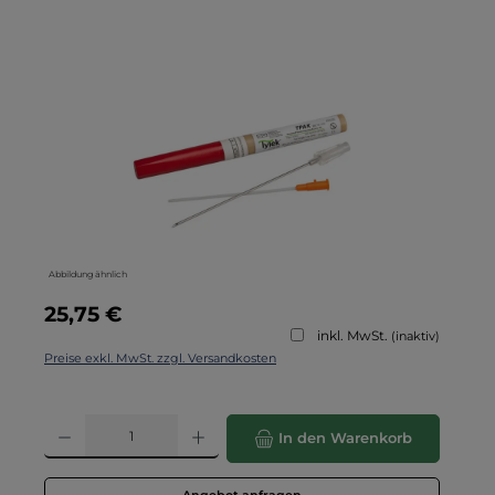
Bildergalerie überspringen
Abbildung ähnlich
Regulärer Preis:
25,75 €
inkl. MwSt.
(inaktiv)
Preise exkl. MwSt. zzgl. Versandkosten
Produkt Anzahl: Gib den gewünschten Wert ein oder benutze die Schaltflä
In den Warenkorb
Angebot anfragen