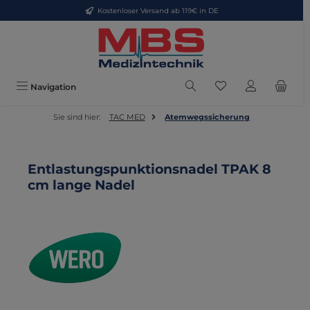
Kostenloser Versand ab 119€ in DE
Zum Hauptinhalt springen
Du hast 0 Produkte
Navigation
Sie sind hier:
TAC MED
Atemwegssicherung
Entlastungspunktionsnadel TPAK 8
cm lange Nadel