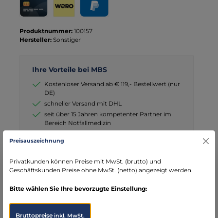
Kreditkarte
Wero
PayPal
Produktnummer:
100157
Hersteller:
Sonstiger
Ihre Vorteile bei MBS
Kostenloser Versand ab € 119,- Bestellwert (nur
DE)
schneller Versand mit DHL
seit über 15 Jahren kompetenter Partner im
Bereich Notfallmedizin
Preisauszeichnung
Privatkunden können Preise mit MwSt. (brutto) und
Geschäftskunden Preise ohne MwSt. (netto) angezeigt werden.
Beschreibung
Bitte wählen Sie Ihre bevorzugte Einstellung:
ProduktübersichtProduktname: Meldeblock Wasserfest
Klein ProduktbeschreibungDer Meldeblock Wasserfest Klein ist
ein praktisc…
Mehr
Bruttopreise
inkl. MwSt.