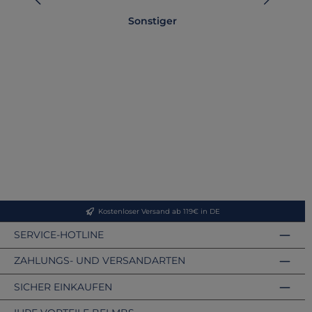
Sonstiger
T
Kostenloser Versand ab 119€ in DE
SERVICE-HOTLINE
ZAHLUNGS- UND VERSANDARTEN
SICHER EINKAUFEN