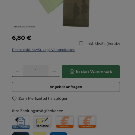
Abbildung ähnlich
Regulärer Preis:
6,80 €
inkl. MwSt.
(inaktiv)
Preise exkl. MwSt. zzgl. Versandkosten
Produkt Anzahl: Gib den gewünschten Wert ein oder benutze die Schaltflä
In den Warenkorb
Angebot anfragen
Zum Merkzettel hinzufügen
Ihre Zahlungsmöglichkeiten
Rechnung für Behörden
Vorkasse
Rechnung
Direktüberweisung