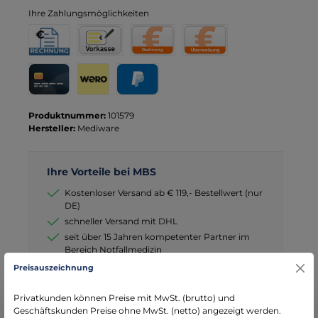
Ihre Zahlungsmöglichkeiten
Rechnung für Behörden
Vorkasse
Rechnung
Direktüberweisung
Kreditkarte
Wero
PayPal
Produktnummer:
101579
Hersteller:
Mediware
Ihre Vorteile bei MBS
Kostenloser Versand ab € 119,- Bestellwert (nur
DE)
schneller Versand mit DHL
seit über 15 Jahren kompetenter Partner im
Bereich Notfallmedizin
Preisauszeichnung
Privatkunden können Preise mit MwSt. (brutto) und
Geschäftskunden Preise ohne MwSt. (netto) angezeigt werden.