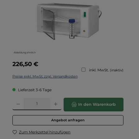
Abbildung ähnlich
Regulärer Preis:
226,50 €
inkl. MwSt.
(inaktiv)
Preise exkl. MwSt. zzgl. Versandkosten
Lieferzeit 3-6 Tage
Produkt Anzahl: Gib den gewünschten Wert ein oder benutze die Schaltflä
In den Warenkorb
Angebot anfragen
Zum Merkzettel hinzufügen