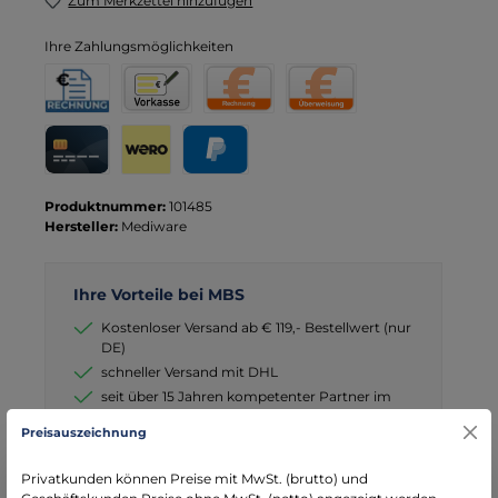
Zum Merkzettel hinzufügen
Ihre Zahlungsmöglichkeiten
Rechnung für Behörden
Vorkasse
Rechnung
Direktüberweisung
Kreditkarte
Wero
PayPal
Produktnummer:
101485
Hersteller:
Mediware
Ihre Vorteile bei MBS
Kostenloser Versand ab € 119,- Bestellwert (nur
DE)
schneller Versand mit DHL
seit über 15 Jahren kompetenter Partner im
Bereich Notfallmedizin
Preisauszeichnung
Privatkunden können Preise mit MwSt. (brutto) und