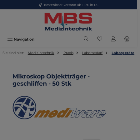
Kostenloser Versand ab 119€ in DE
Zum Hauptinhalt springen
Du hast 0 Produkte
Navigation
Sie sind hier:
Medizintechnik
Praxis
Laborbedarf
Laborgeräte
Mikroskop Objektträger -
geschliffen - 50 Stk
Bildergalerie überspringen