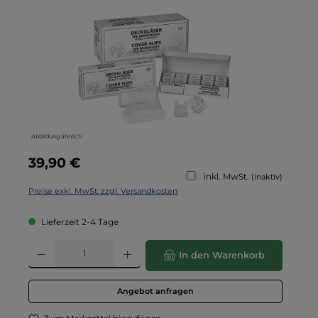
Abbildung ähnlich
Regulärer Preis:
39,90 €
inkl. MwSt.
(inaktiv)
Preise exkl. MwSt. zzgl. Versandkosten
Lieferzeit 2-4 Tage
Produkt Anzahl: Gib den gewünschten Wert ein oder benutze die Schaltflä
In den Warenkorb
Angebot anfragen