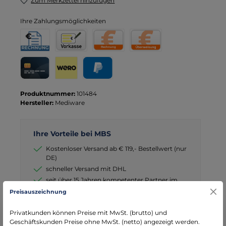
Zum Merkzettel hinzufügen
Ihre Zahlungsmöglichkeiten
Rechnung für Behörden
Vorkasse
Rechnung
Direktüberweisung
Kreditkarte
Wero
PayPal
Produktnummer:
101484
Hersteller:
Mediware
Ihre Vorteile bei MBS
Kostenloser Versand ab € 119,- Bestellwert (nur
DE)
schneller Versand mit DHL
seit über 15 Jahren kompetenter Partner im
Bereich Notfallmedizin
Preisauszeichnung
Privatkunden können Preise mit MwSt. (brutto) und
Geschäftskunden Preise ohne MwSt. (netto) angezeigt werden.