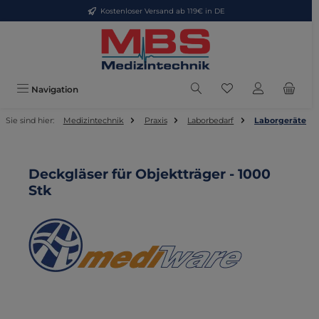
Kostenloser Versand ab 119€ in DE
Zum Hauptinhalt springen
Du hast 0 Produkte
Navigation
Sie sind hier:
Medizintechnik
Praxis
Laborbedarf
Laborgeräte
Deckgläser für Objektträger - 1000
Stk
Bildergalerie überspringen