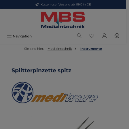
Kostenloser Versand ab 119€ in DE
Zum Hauptinhalt springen
Du hast 0 Produkte
Navigation
Sie sind hier:
Medizintechnik
Instrumente
Splitterpinzette spitz
Bildergalerie überspringen