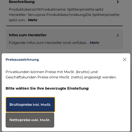
Beschreibung
ProduktübersichtProduktname: Splitterpinzette spitz
Hersteller: Servoprax ProduktbeschreibungDie Splitterpinzette
spitz von…
Mehr
Infos zum Hersteller
Folgende Infos zum Hersteller sind verfübar...
Mehr
Bewertungen
Preisauszeichnung
Privatkunden können Preise mit MwSt. (brutto) und
Geschäftskunden Preise ohne MwSt. (netto) angezeigt werden.
Bitte wählen Sie Ihre bevorzugte Einstellung:
Produktgalerie überspringen
Accessory Items
Bruttopreise
inkl. MwSt.
Nettopreise
exkl. MwSt.