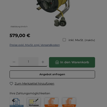
Abbildung ähnlich
Regulärer Preis:
579,00 €
inkl. MwSt.
(inaktiv)
Preise exkl. MwSt. zzgl. Versandkosten
Produkt Anzahl: Gib den gewünschten Wert ein oder benutze die Schaltflä
In den Warenkorb
Angebot anfragen
Zum Merkzettel hinzufügen
Ihre Zahlungsmöglichkeiten