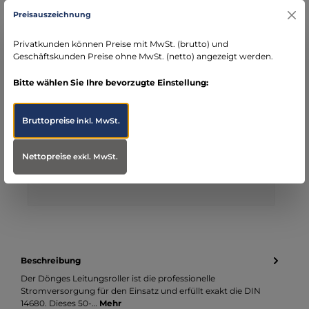
Rechnung für Behörden
Vorkasse
Rechnung
Direktüberweisung
Preisauszeichnung
Privatkunden können Preise mit MwSt. (brutto) und
Kreditkarte
Wero
PayPal
Geschäftskunden Preise ohne MwSt. (netto) angezeigt werden.
Produktnummer:
100579
Bitte wählen Sie Ihre bevorzugte Einstellung:
Ihre Vorteile bei MBS
Bruttopreise
inkl. MwSt.
Kostenloser Versand ab € 119,- Bestellwert (nur
DE)
schneller Versand mit DHL
Nettopreise
exkl. MwSt.
seit über 15 Jahren kompetenter Partner im
Bereich Notfallmedizin
Beschreibung
Der Dönges Leitungsroller ist die professionelle
Stromversorgung für den Einsatz und erfüllt exakt die DIN
14680. Dieses 50-…
Mehr