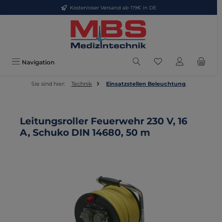
Kostenloser Versand ab 119€ in DE
Zum Hauptinhalt springen
Du hast 0 Produkte
Navigation
Sie sind hier:
Technik
Einsatzstellen Beleuchtung
Leitungsroller Feuerwehr 230 V, 16
A, Schuko DIN 14680, 50 m
Bildergalerie überspringen