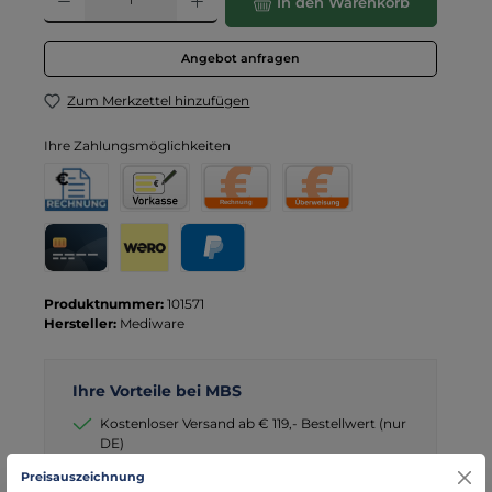
In den Warenkorb
Angebot anfragen
Zum Merkzettel hinzufügen
Ihre Zahlungsmöglichkeiten
Rechnung für Behörden
Vorkasse
Rechnung
Direktüberweisung
Kreditkarte
Wero
PayPal
Produktnummer:
101571
Hersteller:
Mediware
Ihre Vorteile bei MBS
Kostenloser Versand ab € 119,- Bestellwert (nur
DE)
schneller Versand mit DHL
Preisauszeichnung
seit über 15 Jahren kompetenter Partner im