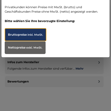
Bereich Notfallmedizin
Privatkunden können Preise mit MwSt. (brutto) und
Geschäftskunden Preise ohne MwSt. (netto) angezeigt werden.
Bitte wählen Sie Ihre bevorzugte Einstellung:
Beschreibung
Bruttopreise
inkl. MwSt.
Der CLEARTEST Strep B-Test ist ein qualitativer
immunologischer Schnelltest für den Nachweis von
Nettopreise
exkl. MwSt.
Streptokokken der Gruppe B…
Mehr
Infos zum Hersteller
Folgende Infos zum Hersteller sind verfübar...
Mehr
Bewertungen