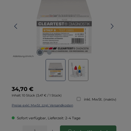
Abbildung ähnlich
Regulärer Preis:
34,70 €
Inhalt:
10 Stück
(3,47 € / 1 Stück)
inkl. MwSt.
(inaktiv)
Preise exkl. MwSt. zzgl. Versandkosten
Sofort verfügbar, Lieferzeit: 2-4 Tage
Produkt Anzahl: Gib den gewünschten Wert ein oder benutze die Schaltflä