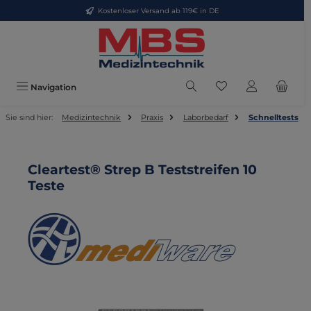
Kostenloser Versand ab 119€ in DE
Zum Hauptinhalt springen
Du hast 0 Produkte
Navigation
Sie sind hier:
Medizintechnik
Praxis
Laborbedarf
Schnelltests
Cleartest® Strep B Teststreifen 10
Teste
Bildergalerie überspringen