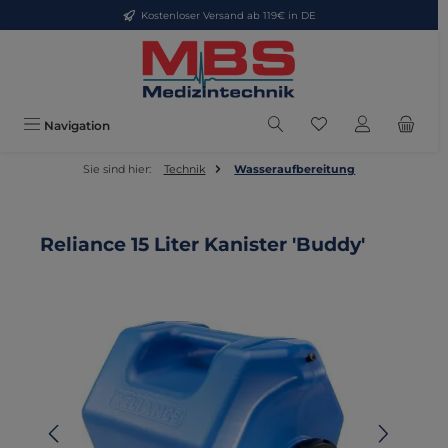
Kostenloser Versand ab 119€ in DE
Zum Hauptinhalt springen
Du hast 0 Produkte
Navigation
Sie sind hier:
Technik
Wasseraufbereitung
Reliance 15 Liter Kanister 'Buddy'
Bildergalerie überspringen