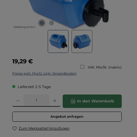
Abbildung ähnlich
Regulärer Preis:
19,29 €
inkl. MwSt.
(inaktiv)
Preise exkl. MwSt. zzgl. Versandkosten
Lieferzeit 2-5 Tage
Produkt Anzahl: Gib den gewünschten Wert ein oder benutze die Schaltflä
In den Warenkorb
Angebot anfragen
Zum Merkzettel hinzufügen