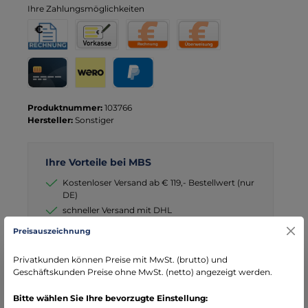
Ihre Zahlungsmöglichkeiten
Rechnung für Behörden
Vorkasse
Rechnung
Direktüberweisung
Kreditkarte
Wero
PayPal
Produktnummer:
103766
Hersteller:
Sonstiger
Ihre Vorteile bei MBS
Kostenloser Versand ab € 119,- Bestellwert (nur
DE)
schneller Versand mit DHL
seit über 15 Jahren kompetenter Partner im
Preisauszeichnung
Bereich Notfallmedizin
Privatkunden können Preise mit MwSt. (brutto) und
Geschäftskunden Preise ohne MwSt. (netto) angezeigt werden.
Bitte wählen Sie Ihre bevorzugte Einstellung: