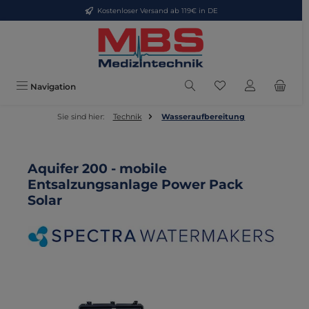
Kostenloser Versand ab 119€ in DE
Zum Hauptinhalt springen
Du hast 0 Produkte
Navigation
Sie sind hier:
Technik
Wasseraufbereitung
Aquifer 200 - mobile
Entsalzungsanlage Power Pack
Solar
Bildergalerie überspringen