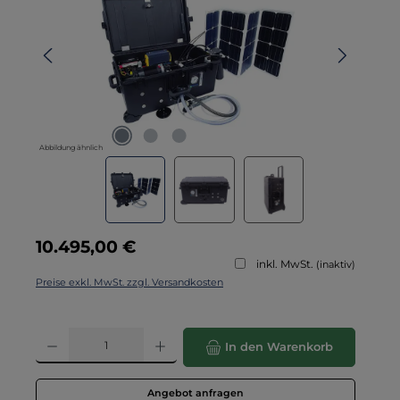
Abbildung ähnlich
Regulärer Preis:
10.495,00 €
inkl. MwSt.
(inaktiv)
Preise exkl. MwSt. zzgl. Versandkosten
Produkt Anzahl: Gib den gewünschten Wert ein oder benutze die Schaltflä
In den Warenkorb
Angebot anfragen