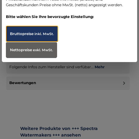
Geschäftskunden Preise ohne MwSt. (netto) angezeigt werden.
Bitte wählen Sie Ihre bevorzugte Einstellung:
Beschreibung
Die Aquifer 200 Power Pack Solar-Wassermacher bieten eine
Bruttopreise
inkl. MwSt.
benutzerfreundliche, leichte und tragbare Möglichkeit, Wasser
aus…
Mehr
Nettopreise
exkl. MwSt.
Infos zum Hersteller
Folgende Infos zum Hersteller sind verfübar...
Mehr
Bewertungen
Produktgalerie überspringen
Weitere Produkte von +++ Spectra
Watermakers +++ ansehen