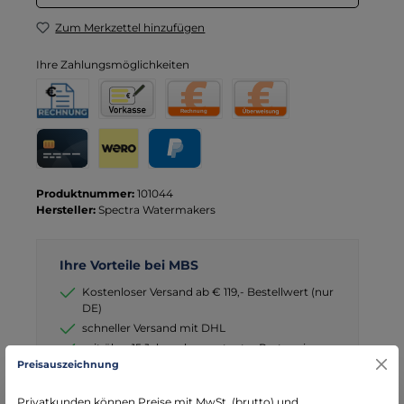
Zum Merkzettel hinzufügen
Ihre Zahlungsmöglichkeiten
Rechnung für Behörden
Vorkasse
Rechnung
Direktüberweisung
Kreditkarte
Wero
PayPal
Produktnummer:
101044
Hersteller:
Spectra Watermakers
Ihre Vorteile bei MBS
Kostenloser Versand ab € 119,- Bestellwert (nur
DE)
schneller Versand mit DHL
seit über 15 Jahren kompetenter Partner im
Bereich Notfallmedizin
Preisauszeichnung
Privatkunden können Preise mit MwSt. (brutto) und