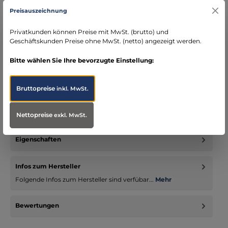
Preisauszeichnung
seit über 15 Jahren kompetenter Partner im
Bereich Notfallmedizin
Privatkunden können Preise mit MwSt. (brutto) und
Geschäftskunden Preise ohne MwSt. (netto) angezeigt werden.
Bitte wählen Sie Ihre bevorzugte Einstellung:
Beschreibung
Bruttopreise
inkl. MwSt.
Der INNOX WORK ist ein A-Form Halbschuh der
Sicherheitsstufe S3 - nach D-GUV Regel wäre aber mindestens
die Form B gefordert…
Mehr
Nettopreise
exkl. MwSt.
Eigenschaften
Infos zum Hersteller
Folgende Infos zum Hersteller sind verfübar...
Mehr
Bewertungen