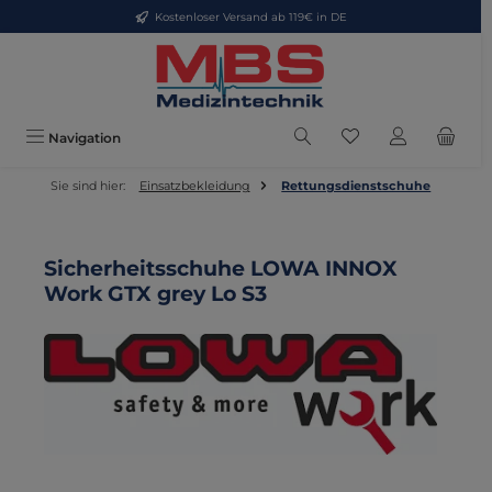
Kostenloser Versand ab 119€ in DE
Zum Hauptinhalt springen
Du hast 0 Produkte
Navigation
Sie sind hier:
Einsatzbekleidung
Rettungsdienstschuhe
Sicherheitsschuhe LOWA INNOX
Work GTX grey Lo S3