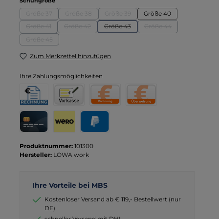
auswählen
Schuhgröße
Größe 37
Größe 38
Größe 39
Größe 40
(Diese Option ist zurzeit nicht verfügbar.)
(Diese Option ist zurzeit nicht verfügbar.)
(Diese Option ist zurzeit nicht verfügba
Größe 41
Größe 42
Größe 43
Größe 44
(Diese Option ist zurzeit nicht verfügbar.)
(Diese Option ist zurzeit nicht verfügbar.)
(Diese Option ist zurzeit nicht verfügba
(Diese Option ist zurzei
Größe 45
(Diese Option ist zurzeit nicht verfügbar.)
Zum Merkzettel hinzufügen
Ihre Zahlungsmöglichkeiten
Rechnung für Behörden
Vorkasse
Rechnung
Direktüberweisung
Kreditkarte
Wero
PayPal
Produktnummer:
101300
Hersteller:
LOWA work
Ihre Vorteile bei MBS
Kostenloser Versand ab € 119,- Bestellwert (nur
DE)
schneller Versand mit DHL