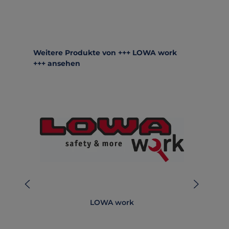
Produktgalerie überspringen
Weitere Produkte von +++ LOWA work
+++ ansehen
LOWA work
Si
LO