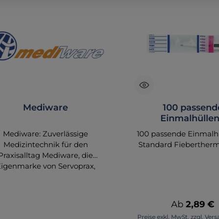
Mediware
100 passend
Einmalhüllen
Schutzhüllen für d
Mediware: Zuverlässige
100 passende Einmalhü
Fieberthermom
Medizintechnik für den
Standard Fieberther
Praxisalltag Mediware, die
Eigenmarke von Servoprax,
etet eine breite Auswahl an
hochwertigen
dizinprodukten, die speziell
Regulärer P
Ab
2,89 €
ür den täglichen Einsatz in
Preise exkl. MwSt. zzgl. Ve