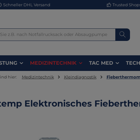
Schneller DHL Versand
Trusted Shops 
STUNG
MEDIZINTECHNIK
TAC MED
TECH
sind hier:
Medizintechnik
Kleindiagnostik
Fieberthermom
temp Elektronisches Fieberth
lerie überspringen