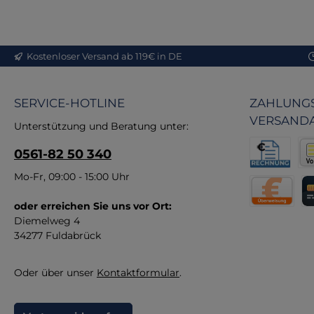
Pr
re
S
Kostenloser Versand ab 119€ in DE
Q
P
SERVICE-HOTLINE
ZAHLUNGS
vo
VERSAND
hi
Unterstützung und Beratung unter:
di
0561-82 50 340
An
Rechnung fü
Vor
Mo-Fr, 09:00 - 15:00 Uhr
M
B
oder erreichen Sie uns vor Ort:
Direktüberw
Kr
Diemelweg 4
34277 Fuldabrück
F
Oder über unser
Kontaktformular
.