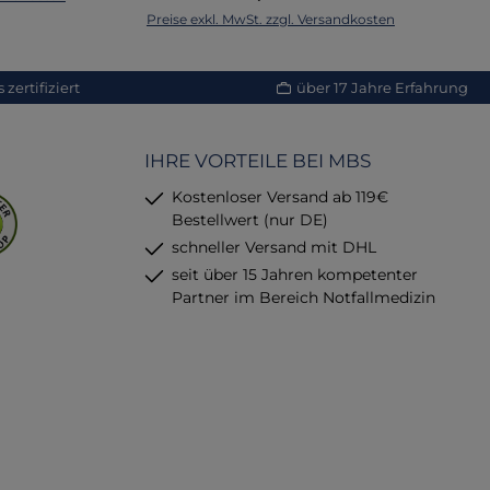
Abstreifen nach innen stülpt.
In den Warenkorb
Preise exkl. MwSt. zzgl. Versandkosten
Pr
Die besondere
Eb
Thermometerhülle
(abgebildetes
zertifiziert
über 17 Jahre Erfahrung
Fieberthermometer ist nicht im
Lieferumfang enthalten)
K
E
IHRE VORTEILE BEI MBS
Kostenloser Versand ab 119€
Bestellwert (nur DE)
schneller Versand mit DHL
seit über 15 Jahren kompetenter
Partner im Bereich Notfallmedizin