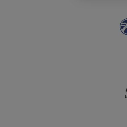
bi
Me
f