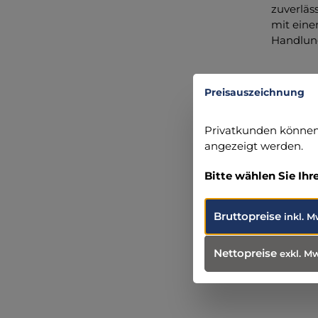
zuverläs
mit eine
Handlung
Angabe
Preisauszeichnung
servopr
Am Mari
Privatkunden können 
46485 We
angezeigt werden.
+49 281 
info@ser
Bitte wählen Sie Ihr
Bruttopreise
inkl. M
Nettopreise
exkl. M
Produ
Weit