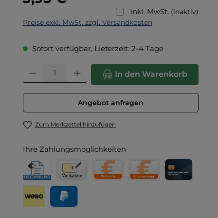
inkl. MwSt.
(inaktiv)
Preise exkl. MwSt. zzgl. Versandkosten
Sofort verfügbar, Lieferzeit: 2-4 Tage
Produkt Anzahl: Gib den gewünschten Wert ein oder benut
In den Warenkorb
Angebot anfragen
Zum Merkzettel hinzufügen
Ihre Zahlungsmöglichkeiten
Rechnung für Behörden
Vorkasse
Rechnung
Direktüberweisung
Kreditkarte
Wero
PayPal