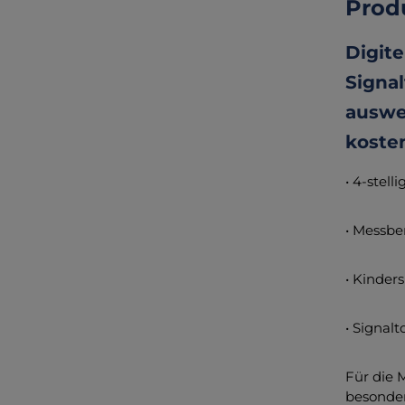
Prod
Digit
Signal
auswec
koste
• 4-stell
• Messbe
• Kinders
• Signal
Für die 
besonder