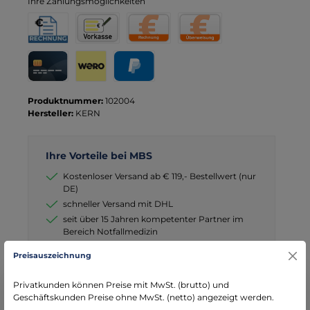
Ihre Zahlungsmöglichkeiten
Rechnung für Behörden
Vorkasse
Rechnung
Direktüberweisung
Kreditkarte
Wero
PayPal
Produktnummer:
102004
Hersteller:
KERN
Ihre Vorteile bei MBS
Kostenloser Versand ab € 119,- Bestellwert (nur
DE)
schneller Versand mit DHL
seit über 15 Jahren kompetenter Partner im
Bereich Notfallmedizin
Preisauszeichnung
Privatkunden können Preise mit MwSt. (brutto) und
Geschäftskunden Preise ohne MwSt. (netto) angezeigt werden.