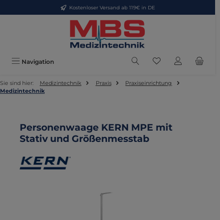
Kostenloser Versand ab 119€ in DE
Zum Hauptinhalt springen
Du hast 0 Produkte
Navigation
Sie sind hier:
Medizintechnik
Praxis
Praxiseinrichtung
Medizintechnik
Personenwaage KERN MPE mit
Stativ und Größenmesstab
Bildergalerie überspringen