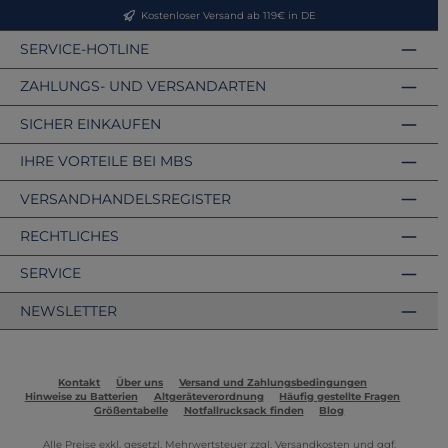
Kostenloser Versand ab 119€ in DE
SERVICE-HOTLINE
ZAHLUNGS- UND VERSANDARTEN
SICHER EINKAUFEN
IHRE VORTEILE BEI MBS
VERSANDHANDELSREGISTER
RECHTLICHES
SERVICE
NEWSLETTER
Kontakt
Über uns
Versand und Zahlungsbedingungen
Hinweise zu Batterien
Altgeräteverordnung
Häufig gestellte Fragen
Größentabelle
Notfallrucksack finden
Blog
Alle Preise exkl. gesetzl. Mehrwertsteuer zzgl.
Versandkosten
und ggf.