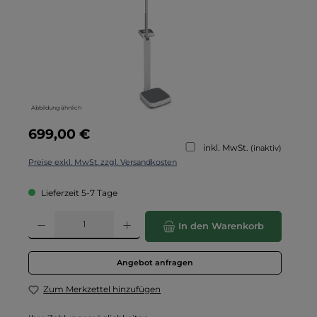
Abbildung ähnlich
Regulärer Preis:
699,00 €
inkl. MwSt.
(inaktiv)
Preise exkl. MwSt. zzgl. Versandkosten
Lieferzeit 5-7 Tage
Produkt Anzahl: Gib den gewünschten Wert ein oder benutze die Schaltflä
In den Warenkorb
Angebot anfragen
Zum Merkzettel hinzufügen