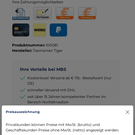
Ihre Zahlungsmöglichkeiten
Rechnung für Behörden
Vorkasse
Rechnung
Direktüberweisung
Kreditkarte
Wero
PayPal
Produktnummer:
100081
Hersteller:
Tasmanian Tiger
Ihre Vorteile bei MBS
Kostenloser Versand ab € 119,- Bestellwert (nur
DE)
schneller Versand mit DHL
seit über 15 Jahren kompetenter Partner im
Bereich Notfallmedizin
Preisauszeichnung
Privatkunden können Preise mit MwSt. (brutto) und
Geschäftskunden Preise ohne MwSt. (netto) angezeigt werden.