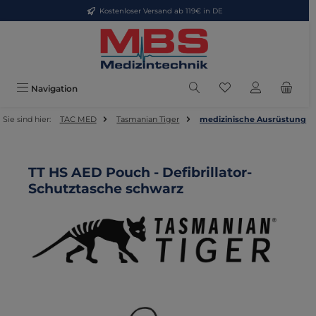
Kostenloser Versand ab 119€ in DE
Zum Hauptinhalt springen
Du hast 0 Produkte
Navigation
Sie sind hier:
TAC MED
Tasmanian Tiger
medizinische Ausrüstung
TT HS AED Pouch - Defibrillator-
Schutztasche schwarz
Bildergalerie überspringen