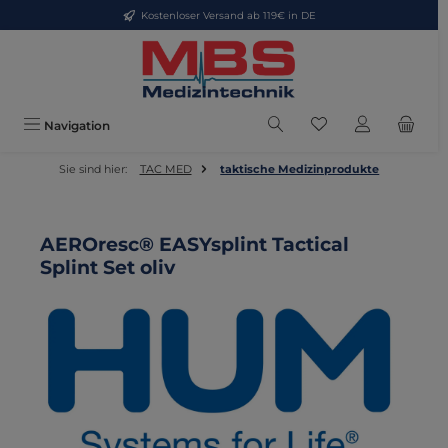
Kostenloser Versand ab 119€ in DE
Zum Hauptinhalt springen
Du hast 0 Produkte
Navigation
Sie sind hier:
TAC MED
taktische Medizinprodukte
AEROresc® EASYsplint Tactical
Splint Set oliv