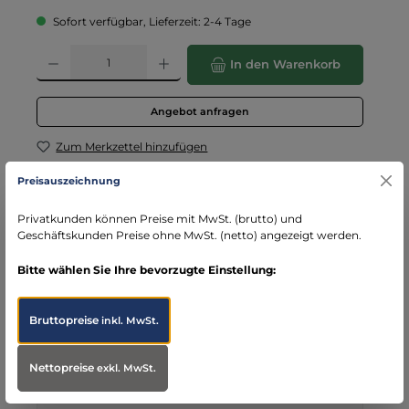
Sofort verfügbar, Lieferzeit: 2-4 Tage
Produkt Anzahl: Gib den gewünschten Wert ein oder benutze die Schaltflä
In den Warenkorb
Angebot anfragen
Zum Merkzettel hinzufügen
Preisauszeichnung
Ihre Zahlungsmöglichkeiten
Privatkunden können Preise mit MwSt. (brutto) und
Geschäftskunden Preise ohne MwSt. (netto) angezeigt werden.
Rechnung für Behörden
Vorkasse
Rechnung
Direktüberweisung
Bitte wählen Sie Ihre bevorzugte Einstellung:
Kreditkarte
Wero
PayPal
Produktnummer:
101835
Bruttopreise
inkl. MwSt.
Hersteller:
AEROresc®
Nettopreise
exkl. MwSt.
Ihre Vorteile bei MBS