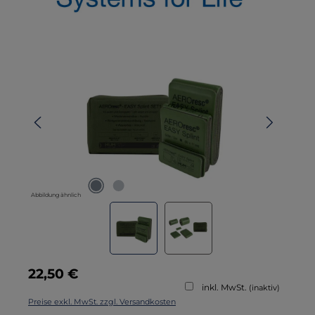
Bildergalerie überspringen
Abbildung ähnlich
Regulärer Preis:
22,50 €
inkl. MwSt.
(inaktiv)
Preise exkl. MwSt. zzgl. Versandkosten