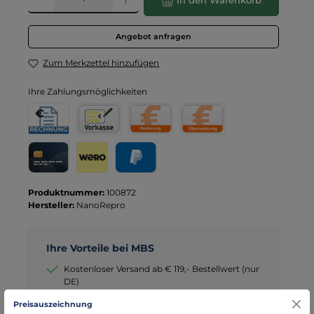
In den Warenkorb
Angebot anfragen
Zum Merkzettel hinzufügen
Ihre Zahlungsmöglichkeiten
Rechnung für Behörden
Vorkasse
Rechnung
Direktüberweisung
Kreditkarte
Wero
PayPal
Produktnummer:
100872
Hersteller:
NanoRepro
Ihre Vorteile bei MBS
Kostenloser Versand ab € 119,- Bestellwert (nur
DE)
schneller Versand mit DHL
Preisauszeichnung
seit über 15 Jahren kompetenter Partner im