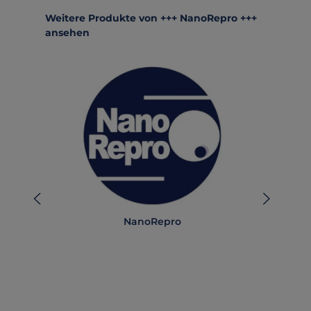
Produktgalerie überspringen
Weitere Produkte von +++ NanoRepro +++
ansehen
NanoRepro