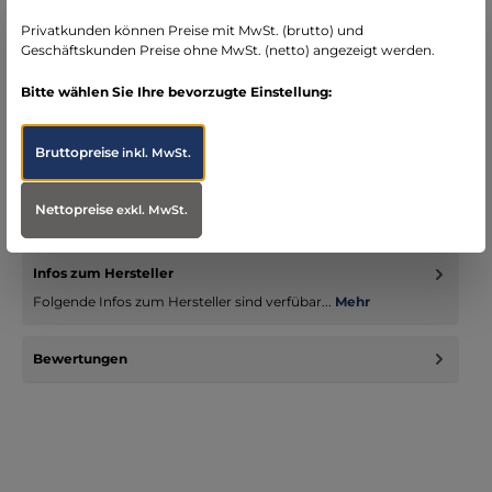
Bereich Notfallmedizin
Privatkunden können Preise mit MwSt. (brutto) und
Geschäftskunden Preise ohne MwSt. (netto) angezeigt werden.
Bitte wählen Sie Ihre bevorzugte Einstellung:
Beschreibung
Bruttopreise
inkl. MwSt.
ZuhauseTEST Gesunder MagenSchnelltest für den Nachweis
von Helicobacter PyloriDer ZuhauseTEST Gesunder Magen von
Nettopreise
exkl. MwSt.
NanoRepro e…
Mehr
Infos zum Hersteller
Folgende Infos zum Hersteller sind verfübar...
Mehr
Bewertungen