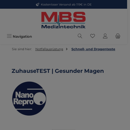
Kostenloser Versand ab 119€ in DE
Zum Hauptinhalt springen
Du hast 0 Produkte
Navigation
Sie sind hier:
Notfallausrüstung
Schnell- und Drogenteste
ZuhauseTEST | Gesunder Magen
Bildergalerie überspringen