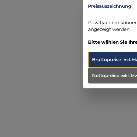
info@eu
Preisauszeichnung
Privatkunden können 
angezeigt werden.
Bitte wählen Sie Ihr
Produ
Weit
Bruttopreise
inkl. M
Nettopreise
exkl. M