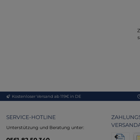
Z
s
L
Pr
m
Zu
Kostenloser Versand ab 119€ in DE
l
SERVICE-HOTLINE
ZAHLUNGS
ei
VERSAND
Unterstützung und Beratung unter: