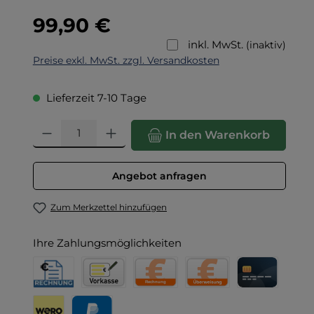
Regulärer Preis:
99,90 €
inkl. MwSt.
(inaktiv)
Preise exkl. MwSt. zzgl. Versandkosten
Lieferzeit 7-10 Tage
Produkt Anzahl: Gib den gewünschten Wert ein oder benut
In den Warenkorb
Angebot anfragen
Zum Merkzettel hinzufügen
Ihre Zahlungsmöglichkeiten
Rechnung für Behörden
Vorkasse
Rechnung
Direktüberweisung
Kreditkarte