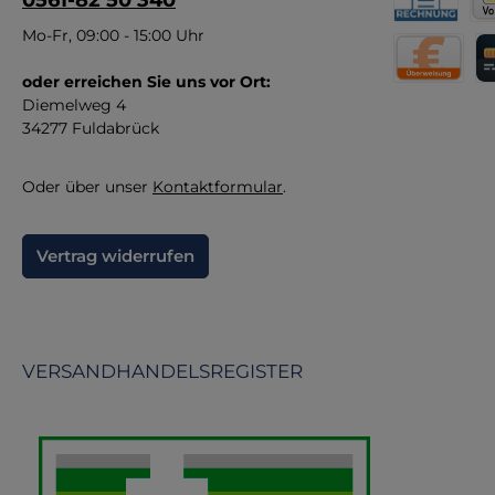
0561-82 50 340
P
S
Rechnung fü
Vor
Mo-Fr, 09:00 - 15:00 Uhr
de
m
oder erreichen Sie uns vor Ort:
Direktüberw
Kr
Diemelweg 4
34277 Fuldabrück
Oder über unser
Kontaktformular
.
Vertrag widerrufen
VERSANDHANDELSREGISTER