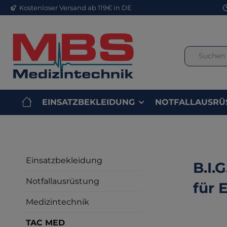
Kostenloser Versand ab 119€ in DE
m Hauptinhalt springen
Zur Suche springen
Zur Hauptnavigation springen
EINSATZBEKLEIDUNG
NOTFALLAUSRÜ
Einsatzbekleidung
B.I.
Notfallausrüstung
für 
Medizintechnik
TAC MED