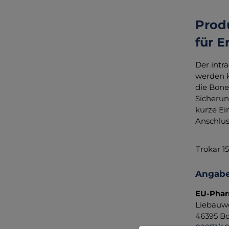
Produ
für 
Der intr
werden k
die Bone 
Sicherun
kurze Ei
Anschluss
Trokar 1
Angabe
EU-Pha
Liebauw
46395 Bo
02871/4