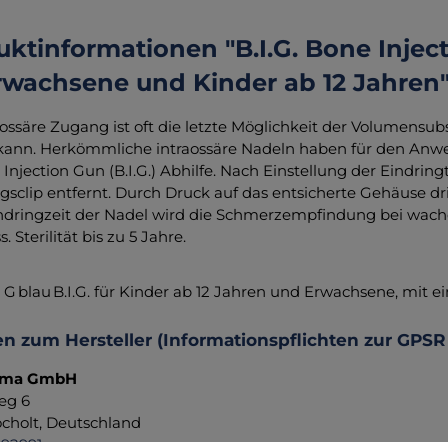
ktinformationen "B.I.G. Bone Injec
Erwachsene und Kinder ab 12 Jahren
aossäre Zugang ist oft die letzte Möglichkeit der Volumensu
ann. Herkömmliche intraossäre Nadeln haben für den Anwe
Injection Gun (B.I.G.) Abhilfe. Nach Einstellung der Eindring
gsclip entfernt. Durch Druck auf das entsicherte Gehäuse drin
ndringzeit der Nadel wird die Schmerzempfindung bei wachen 
. Sterilität bis zu 5 Jahre.
5 G
blau
B.I.G. für Kinder ab 12 Jahren und Erwachsene, mit ei
n zum Hersteller (Informationspflichten zur GPSR
rma GmbH
eg 6
cholt, Deutschland
892991