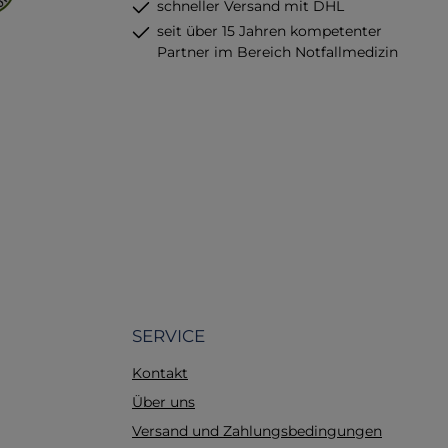
findung
schneller Versand mit DHL
n stark
seit über 15 Jahren kompetenter
r-Lock-
Partner im Bereich Notfallmedizin
bis zu 5
.I.G. für
hren und
gen
,5 cm
SERVICE
Kontakt
Über uns
Versand und Zahlungsbedingungen