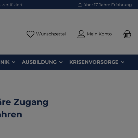
zertifiziert
über 17 Jahre Erfahrung
Du hast 0 Produkte auf dem Merk
Wunschzettel
Mein Konto
NIK
AUSBILDUNG
KRISENVORSORGE
säre Zugang
ahren