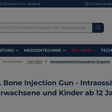
Schneller DHL Versand
Trusted Shops 
STUNG
MEDIZINTECHNIK
TAC MED
TECH
Sie sind hier:
TAC MED
intravenösen/intraossären Zugang
G. Bone Injection Gun - Intraos
Erwachsene und Kinder ab 12 J