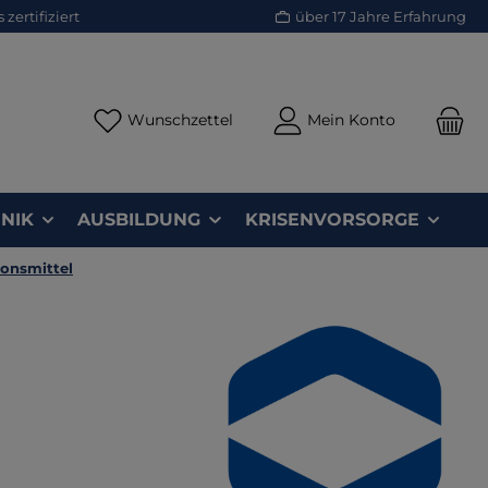
zertifiziert
über 17 Jahre Erfahrung
Du hast 0 Produkte auf dem Merk
Wunschzettel
Mein Konto
NIK
AUSBILDUNG
KRISENVORSORGE
ionsmittel