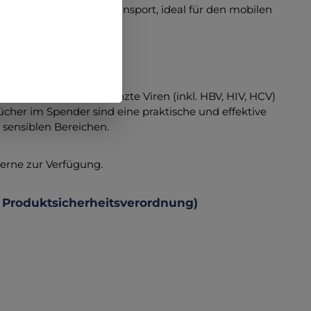
ung und einfachen Transport, ideal für den mobilen
efen (levurozid) Begrenzte Viren (inkl. HBV, HIV, HCV)
ücher im Spender sind eine praktische und effektive
 sensiblen Bereichen.
gerne zur Verfügung.
 Produktsicherheitsverordnung)