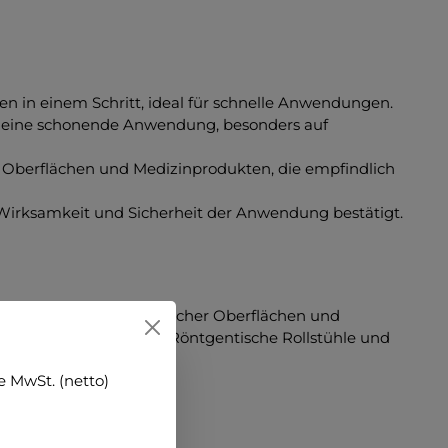
en in einem Schritt, ideal für schnelle Anwendungen.
rt eine schonende Anwendung, besonders auf
on Oberflächen und Medizinprodukten, die empfindlich
e Wirksamkeit und Sicherheit der Anwendung bestätigt.
fektion alkoholempfindlicher Oberflächen und
atientenliegen OP- und Röntgentische Rollstühle und
 MwSt. (netto)