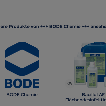
ktgalerie überspringen
ere Produkte von +++ BODE Chemie +++ anseh
BODE Chemie
Bacillol AF
Flächendesinfekti
el 500ml