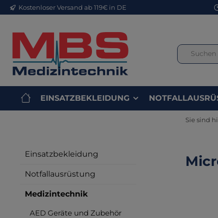
Kostenloser Versand ab 119€ in DE
m Hauptinhalt springen
Zur Suche springen
Zur Hauptnavigation springen
EINSATZBEKLEIDUNG
NOTFALLAUSRÜ
Sie sind hi
Einsatzbekleidung
Micr
Notfallausrüstung
Medizintechnik
AED Geräte und Zubehör