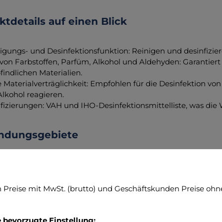
tdetails auf einen Blick
igungs- und Desinfektionsfunktion: Reinigen und desinfizier
 von Farbstoffen, Parfüm, Alkohol und Aldehyden: Garantie
indlichen Materialien.
 Materialverträglichkeit: Empfohlen für die Desinfektion v
Alkohol reagieren.
ifizierungen: VAH und IHO-Desinfektionsmittelliste, was di
dungsgebiete
® Tissues sind besonders geeignet für die reinigende Desin
rodukte, wie beispielsweise: Unkritische Ultraschallköpfe P
n Oberflächen im Rettungswagen
Preise mit MwSt. (brutto) und Geschäftskunden Preise ohne
ische Eigenschaften
e bevorzugte Einstellung: