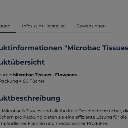
ibung
Infos zum Hersteller
Bewertungen
uktinformationen "Microbac Tissues
uktübersicht
name:
Microbac Tissues - Flowpack
1 Packung = 80 Tücher
uktbeschreibung
 Mikrobac® Tissues sind alkoholfreie Desinfektionstücher, d
üchern pro Packung bieten sie eine effiziente Lösung für die
mpfindlicher Flächen und medizinischer Produkte.