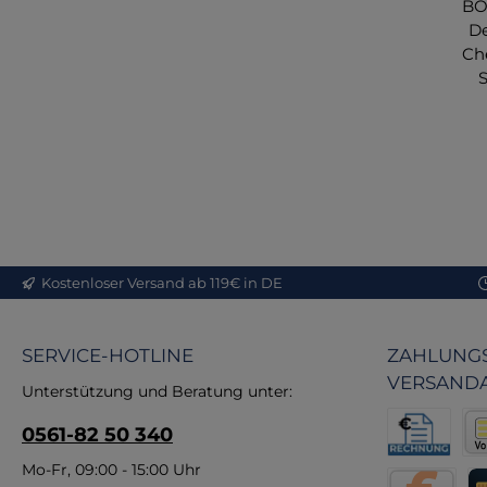
BO
D
Ch
S
I
Ihr
S
P
Kostenloser Versand ab 119€ in DE
Ch
j
SERVICE-HOTLINE
ZAHLUNGS
VERSAND
anw
Unterstützung und Beratung unter:
zu
0561-82 50 340
fü
ma
Rechnung fü
Vor
Mo-Fr, 09:00 - 15:00 Uhr
ve