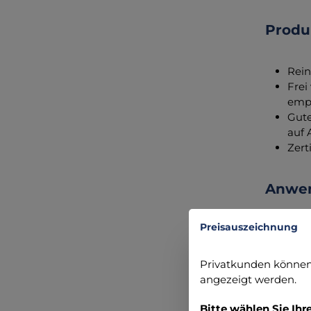
Produk
Rein
Frei
empf
Gute
auf 
Zert
Anwen
Mikrobac
Preisauszeichnung
Medizinp
Gehilfe
Privatkunden können 
Prakt
angezeigt werden.
Bitte wählen Sie Ihr