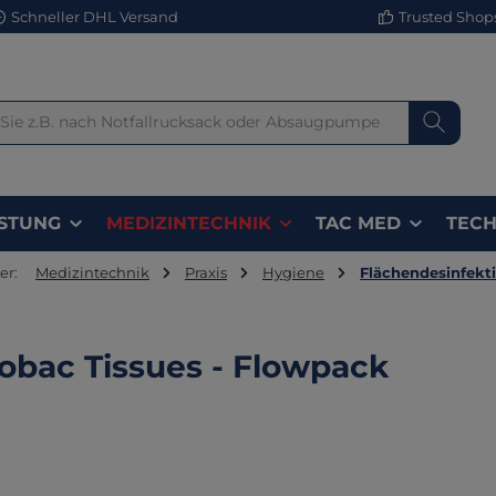
Schneller DHL Versand
Trusted Shops 
STUNG
MEDIZINTECHNIK
TAC MED
TECH
er:
Medizintechnik
Praxis
Hygiene
Flächendesinfekt
obac Tissues - Flowpack