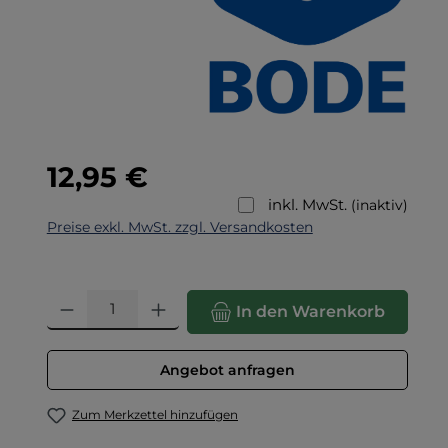
Regulärer Preis:
12,95 €
inkl. MwSt.
(inaktiv)
Preise exkl. MwSt. zzgl. Versandkosten
Produkt Anzahl: Gib den gewünschten Wert ein oder benut
In den Warenkorb
Angebot anfragen
Zum Merkzettel hinzufügen