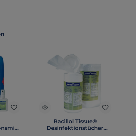
en
Bacillol Tissue®
onsmitt
Desinfektionstücher
Nachfüllpackung