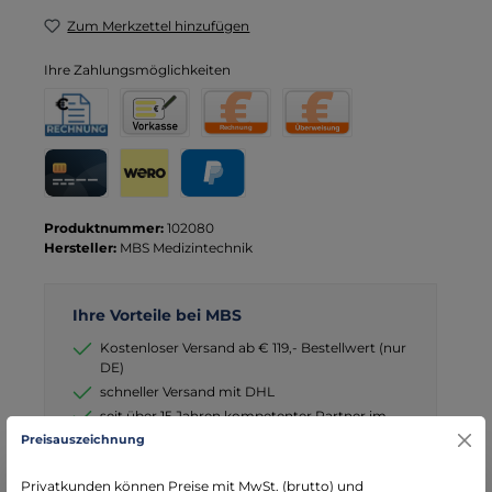
Zum Merkzettel hinzufügen
Ihre Zahlungsmöglichkeiten
Rechnung für Behörden
Vorkasse
Rechnung
Direktüberweisung
Kreditkarte
Wero
PayPal
Produktnummer:
102080
Hersteller:
MBS Medizintechnik
Ihre Vorteile bei MBS
Kostenloser Versand ab € 119,- Bestellwert (nur
DE)
schneller Versand mit DHL
seit über 15 Jahren kompetenter Partner im
Bereich Notfallmedizin
Preisauszeichnung
Privatkunden können Preise mit MwSt. (brutto) und