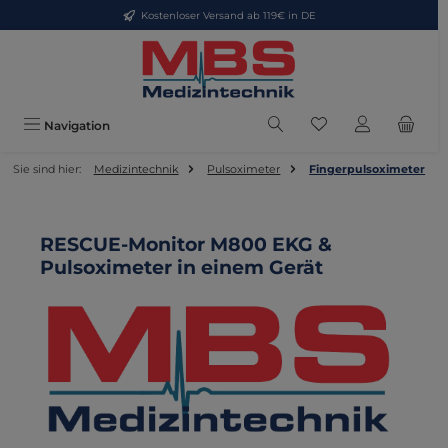
Kostenloser Versand ab 119€ in DE
Zum Hauptinhalt springen
Du hast 0 Produkte
Navigation
Sie sind hier:
Medizintechnik
Pulsoximeter
Fingerpulsoximeter
RESCUE-Monitor M800 EKG &
Pulsoximeter in einem Gerät