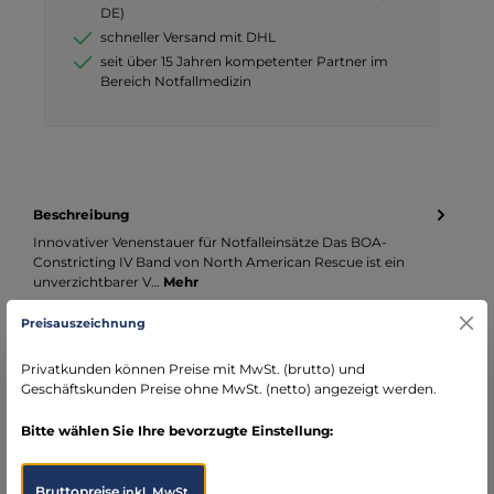
DE)
schneller Versand mit DHL
seit über 15 Jahren kompetenter Partner im
Bereich Notfallmedizin
Beschreibung
Innovativer Venenstauer für Notfalleinsätze Das BOA-
Constricting IV Band von North American Rescue ist ein
unverzichtbarer V…
Mehr
Preisauszeichnung
Infos zum Hersteller
Folgende Infos zum Hersteller sind verfübar...
Mehr
Privatkunden können Preise mit MwSt. (brutto) und
Geschäftskunden Preise ohne MwSt. (netto) angezeigt werden.
Bewertungen
Bitte wählen Sie Ihre bevorzugte Einstellung:
Bruttopreise
inkl. MwSt.