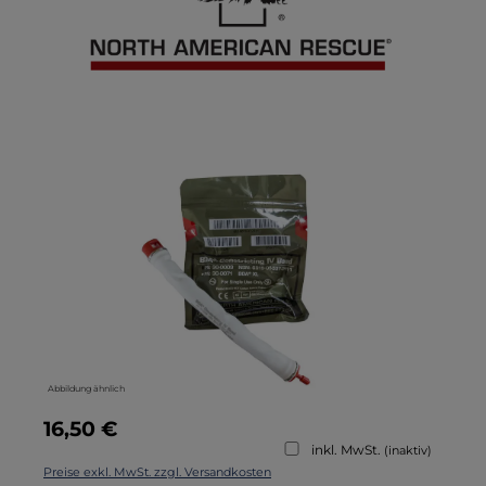
Bildergalerie überspringen
Abbildung ähnlich
Regulärer Preis:
16,50 €
inkl. MwSt.
(inaktiv)
Preise exkl. MwSt. zzgl. Versandkosten