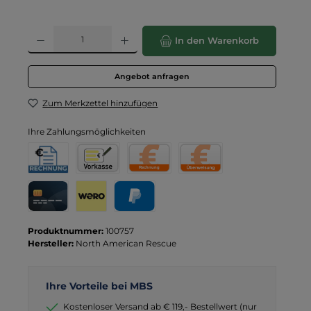
Produkt Anzahl: Gib den gewünschten Wert ein oder benutze die Schaltflä
In den Warenkorb
Angebot anfragen
Zum Merkzettel hinzufügen
Ihre Zahlungsmöglichkeiten
Rechnung für Behörden
Vorkasse
Rechnung
Direktüberweisung
Kreditkarte
Wero
PayPal
Produktnummer:
100757
Hersteller:
North American Rescue
Ihre Vorteile bei MBS
Kostenloser Versand ab € 119,- Bestellwert (nur