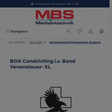
Kostenloser Versand ab 119€ in DE
Zum Hauptinhalt springen
Du hast 0 Produkte
Navigation
Sie sind hier:
TAC MED
intravenösen/intraossären Zugang
BOA Constricting i.v. Band
Venenstauer- XL