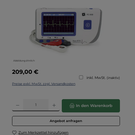
Abbildung ähnlich
Regulärer Preis:
209,00 €
inkl. MwSt.
(inaktiv)
Preise exkl. MwSt. zzgl. Versandkosten
Produkt Anzahl: Gib den gewünschten Wert ein oder benutze die Schaltflä
In den Warenkorb
Angebot anfragen
Zum Merkzettel hinzufügen