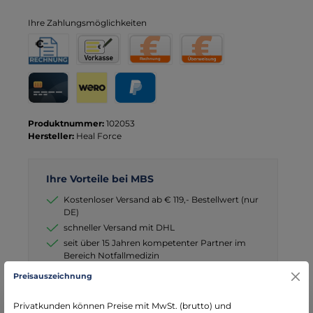
Ihre Zahlungsmöglichkeiten
Rechnung für Behörden
Vorkasse
Rechnung
Direktüberweisung
Kreditkarte
Wero
PayPal
Produktnummer:
102053
Hersteller:
Heal Force
Ihre Vorteile bei MBS
Kostenloser Versand ab € 119,- Bestellwert (nur
DE)
schneller Versand mit DHL
seit über 15 Jahren kompetenter Partner im
Bereich Notfallmedizin
Preisauszeichnung
Privatkunden können Preise mit MwSt. (brutto) und