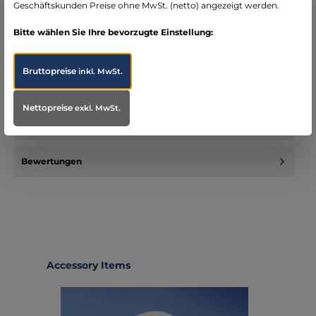
Geschäftskunden Preise ohne MwSt. (netto) angezeigt werden.
Beschreibung
Bitte wählen Sie Ihre bevorzugte Einstellung:
Das EKG Gerät PC-80B ist durch die Mobilität ideal geeignet
für die Klinik, Praxis und Hausbesuche. Eine sofortige
Auswertu…
Mehr
Bruttopreise
inkl. MwSt.
Infos zum Hersteller
Nettopreise
exkl. MwSt.
Folgende Infos zum Hersteller sind verfübar...
Mehr
Bewertungen
Produktgalerie überspringen
Accessory Items