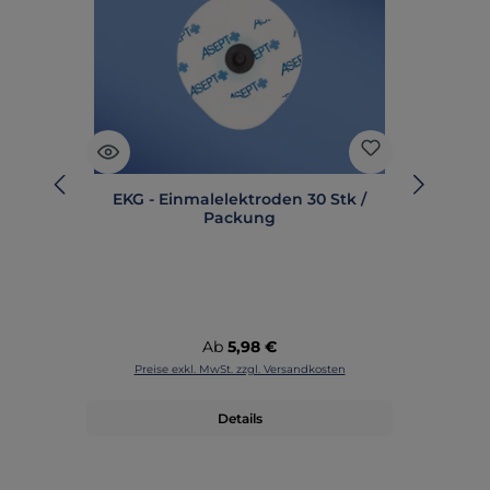
EKG - Einmalelektroden 30 Stk /
Packung
Regulärer Preis:
Ab
5,98 €
Preise exkl. MwSt. zzgl. Versandkosten
Details