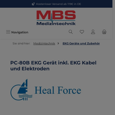
Kostenloser Versand ab 119€ in DE
Zum Hauptinhalt springen
Du hast 0 Produkte
Navigation
Sie sind hier:
Medizintechnik
EKG Geräte und Zubehör
PC-80B EKG Gerät inkl. EKG Kabel
und Elektroden
Bildergalerie überspringen