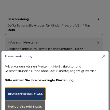
Beschreibung
Defibrillations-Elektroden für Kinder Preis pro VE = 1 Paar
Mehr
Infos zum Hersteller
Folgende Infos zum Hersteller sind verfübar...
Mehr
Preisauszeichnung
Bewertungen
Privatkunden können Preise mit MwSt. (brutto) und
Geschäftskunden Preise ohne MwSt. (netto) angezeigt werden.
Bitte wählen Sie Ihre bevorzugte Einstellung:
Bruttopreise
inkl. MwSt.
Produktgalerie überspringen
Accessory Items
Nettopreise
exkl. MwSt.