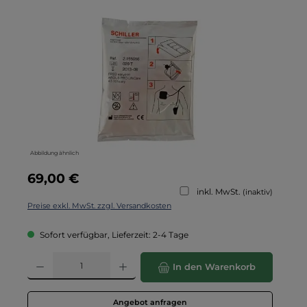
Bildergalerie überspringen
Abbildung ähnlich
Regulärer Preis:
69,00 €
inkl. MwSt.
(inaktiv)
Preise exkl. MwSt. zzgl. Versandkosten
Sofort verfügbar, Lieferzeit: 2-4 Tage
Produkt Anzahl: Gib den gewünschten Wert ein oder benutze die Schaltflä
In den Warenkorb
Angebot anfragen