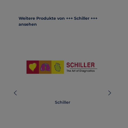
Produktgalerie überspringen
Weitere Produkte von +++ Schiller +++
ansehen
Schiller
Def