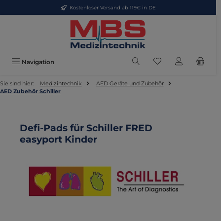
Kostenloser Versand ab 119€ in DE
Zum Hauptinhalt springen
Du hast 0 Produkte
Navigation
Sie sind hier:
Medizintechnik
AED Geräte und Zubehör
AED Zubehör Schiller
Defi-Pads für Schiller FRED
easyport Kinder