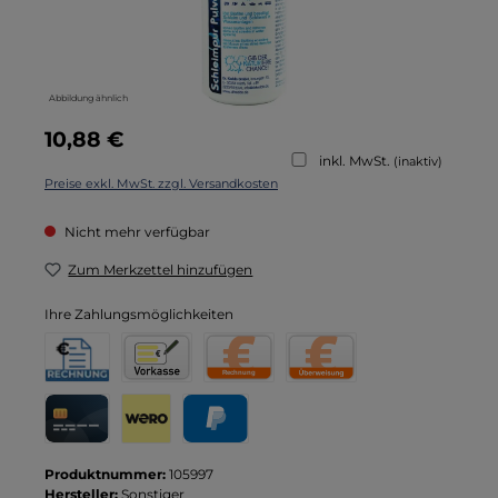
Abbildung ähnlich
Regulärer Preis:
10,88 €
inkl. MwSt.
(inaktiv)
Preise exkl. MwSt. zzgl. Versandkosten
Nicht mehr verfügbar
Zum Merkzettel hinzufügen
Ihre Zahlungsmöglichkeiten
Rechnung für Behörden
Vorkasse
Rechnung
Direktüberweisung
Kreditkarte
Wero
PayPal
Produktnummer:
105997
Hersteller:
Sonstiger